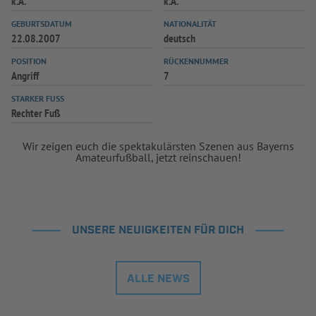
k.A.
k.A.
INFOTHEK
SPIELPLUS
GEBURTSDATUM
NATIONALITÄT
22.08.2007
deutsch
POSITION
RÜCKENNUMMER
Angriff
7
STARKER FUSS
Rechter Fuß
Wir zeigen euch die spektakulärsten Szenen aus Bayerns
Amateurfußball, jetzt reinschauen!
UNSERE NEUIGKEITEN FÜR DICH
ALLE NEWS