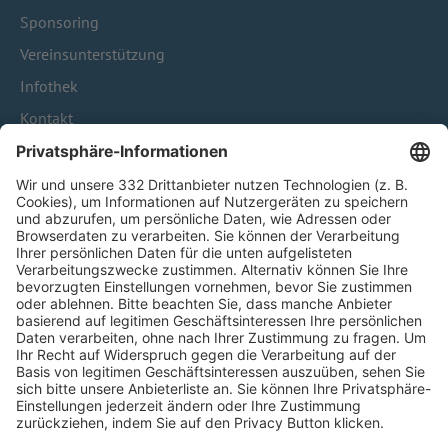
Sponsoring
Vereinsunterstützung
Infothek
Kontakt
HÄUFIG BESUCHTE SEITEN
Pässe und Vereinswechsel
Trainerausbildung
Schulungsangebot Vereinsmitarbeiter
BFV-Geschäftsstellen
Trainerbörse
Login SpielPlus
FOLGE DEM BFV