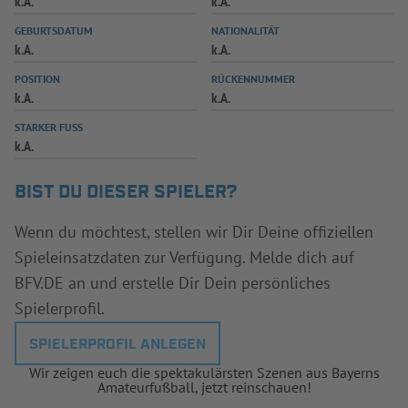
k.A.
k.A.
INFOTHEK
SPIELPLUS
GEBURTSDATUM
NATIONALITÄT
k.A.
k.A.
POSITION
RÜCKENNUMMER
k.A.
k.A.
STARKER FUSS
k.A.
BIST DU DIESER SPIELER?
Wenn du möchtest, stellen wir Dir Deine offiziellen
Spieleinsatzdaten zur Verfügung. Melde dich auf
BFV.DE an und erstelle Dir Dein persönliches
Spielerprofil.
SPIELERPROFIL ANLEGEN
Wir zeigen euch die spektakulärsten Szenen aus Bayerns
Amateurfußball, jetzt reinschauen!