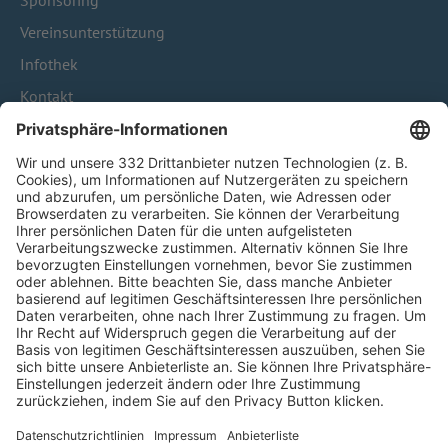
Sponsoring
Vereinsunterstützung
Infothek
Kontakt
HÄUFIG BESUCHTE SEITEN
Pässe und Vereinswechsel
Trainerausbildung
Schulungsangebot Vereinsmitarbeiter
BFV-Geschäftsstellen
Trainerbörse
Login SpielPlus
FOLGE DEM BFV