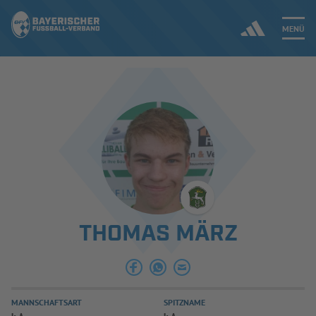
MENÜ
Jetzt einloggen
ERGEBNISSE & WETTBEWERBE
NEUIGKEITEN
SPIELBETRIEB & VERBANDSLEBEN
THOMAS MÄRZ
AUSBILDUNG & FÖRDERUNG
DER VERBAND
MANNSCHAFTSART
SPITZNAME