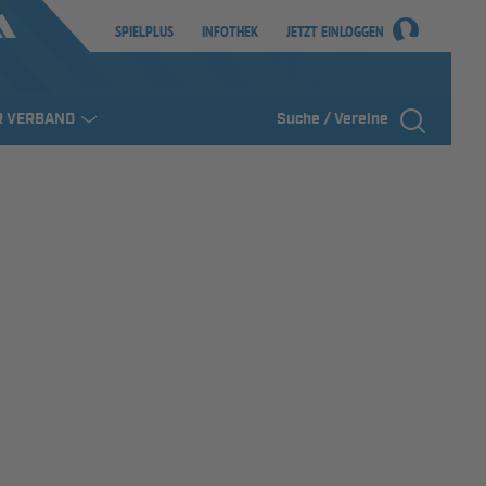
SPIELPLUS
INFOTHEK
JETZT EINLOGGEN
R VERBAND
Suche / Vereine