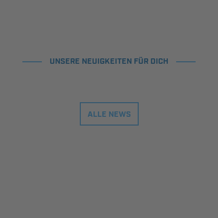
UNSERE NEUIGKEITEN FÜR DICH
ALLE NEWS