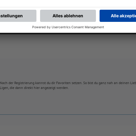
BONNIERE DEN BFV-WHATSAPP-KANAL!
Nach der Registrierung kannst du dir Favoriten setzen. So bist du ganz nah an deinen Li
Ligen, die dann direkt hier angezeigt werden.