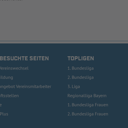
 BESUCHTE SEITEN
TOPLIGEN
Vereinswechsel
1. Bundesliga
bildung
2. Bundesliga
ngebot Vereinsmitarbeiter
3. Liga
ftsstellen
Regionalliga Bayern
e
1. Bundesliga Frauen
lPlus
2. Bundesliga Frauen