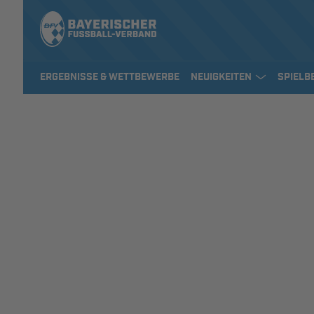
ERGEBNISSE & WETTBEWERBE
NEUIGKEITEN
SPIELB