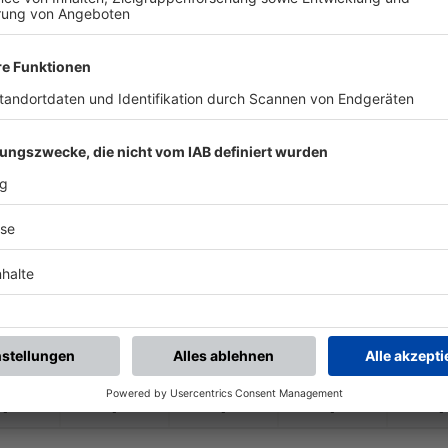
-
-
-
-
-
-
:
-
DJK Unterspiesheim
TSV 1928 Eßleben
-
-
-
-
-
-
:
-
TSV 1928 Eßleben
DJK Büchold
-
-
-
-
-
-
:
-
in/
Schwebheim e.V.
TSV 1928 Eßleben
-
-
-
-
-
-
:
-
TSV 1928 Eßleben
FV Niederwerrn/
Ob
-
-
-
-
-