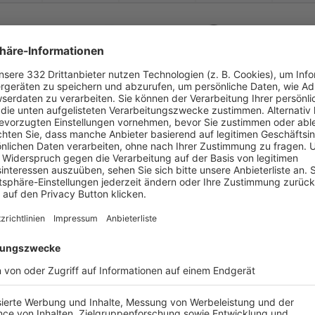


:
TSV 1928 Eßleben
FT Schweinfurt 2
( 
 )
:
0
0
90
0
0


:
FC Arnstein
TSV 1928 Eßleben
( 
 )
:
0
0
0
0
0
-
:
-
V 1946 Stammheim
TSV 1928 Eßleben
-
-
-
-
-
-
:
-
FV Egenhausen
TSV 1928 Eßleben
-
-
-
-
-
-
:
-
TSV 1928 Eßleben
TSV Nordheim a. M