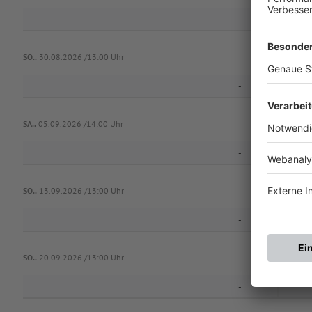
-
SV-
SO..
30.08.2026 /13:00 Uhr
-
SA..
05.09.2026 /14:00 Uhr
-
FC Röthle
SO..
13.09.2026 /13:00 Uhr
-
SO..
20.09.2026 /13:00 Uhr
-