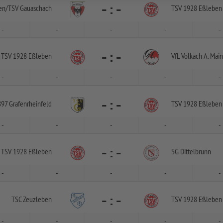
-
:
-
en/
TSV Gauaschach
TSV 1928 Eßleben
-
-
-
-
-
-
:
-
TSV 1928 Eßleben
VfL Volkach A. Main
-
-
-
-
-
-
:
-
97 Grafenrheinfeld
TSV 1928 Eßleben
-
-
-
-
-
-
:
-
TSV 1928 Eßleben
SG Dittelbrunn
-
-
-
-
-
-
:
-
TSC Zeuzleben
TSV 1928 Eßleben
-
-
-
-
-