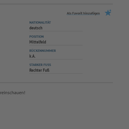
Als Favorit hinzufügen
NATIONALITÄT
deutsch
POSITION
Mittelfeld
RÜCKENNUMMER
k.A.
STARKER FUSS
Rechter Fuß
 reinschauen!