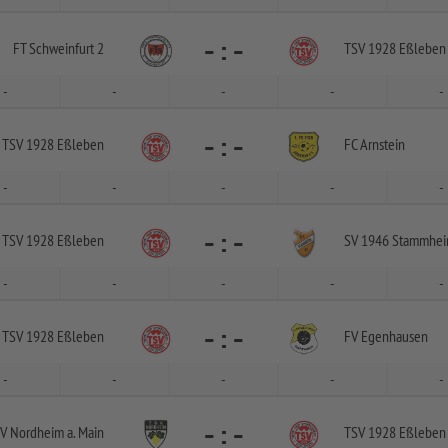
-
:
-
FT Schweinfurt 2
TSV 1928 Eßleben
-
-
-
-
-
-
:
-
TSV 1928 Eßleben
FC Arnstein
-
-
-
-
-
-
:
-
TSV 1928 Eßleben
SV 1946 Stammhe
-
-
-
-
-
-
:
-
TSV 1928 Eßleben
FV Egenhausen
-
-
-
-
-
-
:
-
V Nordheim a. Main
TSV 1928 Eßleben