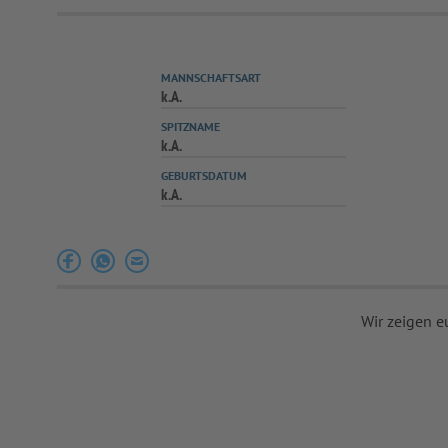
MANNSCHAFTSART
k.A.
SPITZNAME
k.A.
GEBURTSDATUM
k.A.
Wir zeigen e