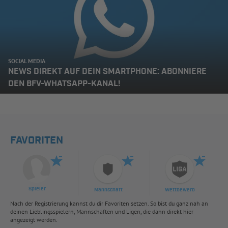
SOCIAL MEDIA
NEWS DIREKT AUF DEIN SMARTPHONE: ABONNIERE
DEN BFV-WHATSAPP-KANAL!
FAVORITEN
Spieler
Mannschaft
Wettbewerb
Nach der Registrierung kannst du dir Favoriten setzen. So bist du ganz nah an
deinen Lieblingsspielern, Mannschaften und Ligen, die dann direkt hier
angezeigt werden.