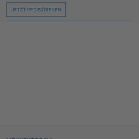
JETZT REGISTRIEREN