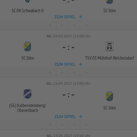
-
:
-
SC 04 Schwabach II
SC Stirn
ZUM SPIEL
-
-
-
-
SO..
09.05.2027 /13:00 Uhr
-
:
-
SC Stirn
TSV 03 Mühlhof-
Reichelsdorf
ZUM SPIEL
-
-
-
-
SO..
16.05.2027 /13:00 Uhr
-
:
-
(SG) Kalbensteinberg/
SC Stirn
Obererlbach
ZUM SPIEL
-
-
-
-
SO..
23.05.2027 /13:00 Uhr