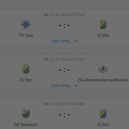
-
-
-
-
SO..
15.11.2026 /13:30 Uhr
-
:
-
TSV Spalt
SC Stirn
ZUM SPIEL
-
-
-
-
SO..
22.11.2026 /13:30 Uhr
-
:
-
SC Stirn
(SG) Wassermungenau/
Wernfels
ZUM SPIEL
-
-
-
-
SO..
14.03.2027 /14:00 Uhr
-
:
-
DJK Veitsaurach
SC Stirn