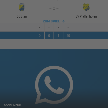
-
:
-
SC Stirn
SV Pfaffenhofen
ZUM SPIEL
-
-
-
-
0
0
1
40
SOCIAL MEDIA