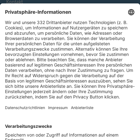
Kontakt
HÄUFIG BESUCHTE SEITEN
Pässe und Vereinswechsel
Trainerausbildung
Schulungsangebot Vereinsmitarbeiter
BFV-Geschäftsstellen
Trainerbörse
Login SpielPlus
FOLGE DEM BFV
TOP-VEREINE