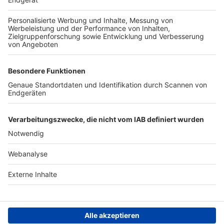
TOP-PARTNER
SFV
DFB
UEFA
FIFA
Nutzungsbedingungen
Datenschutz
Impressum