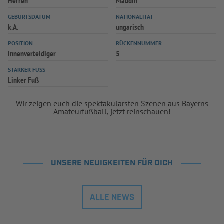
Herren
Maddin
INFOTHEK
SPIELPLUS
GEBURTSDATUM
NATIONALITÄT
k.A.
ungarisch
POSITION
RÜCKENNUMMER
Innenverteidiger
5
STARKER FUSS
Linker Fuß
Wir zeigen euch die spektakulärsten Szenen aus Bayerns
Amateurfußball, jetzt reinschauen!
UNSERE NEUIGKEITEN FÜR DICH
ALLE NEWS