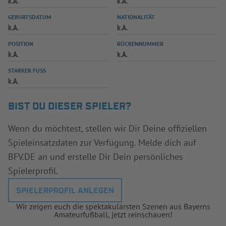
k.A.
k.A.
INFOTHEK
SPIELPLUS
GEBURTSDATUM
NATIONALITÄT
k.A.
k.A.
POSITION
RÜCKENNUMMER
k.A.
k.A.
STARKER FUSS
k.A.
BIST DU DIESER SPIELER?
Wenn du möchtest, stellen wir Dir Deine offiziellen
Spieleinsatzdaten zur Verfügung. Melde dich auf
BFV.DE an und erstelle Dir Dein persönliches
Spielerprofil.
SPIELERPROFIL ANLEGEN
Wir zeigen euch die spektakulärsten Szenen aus Bayerns
Amateurfußball, jetzt reinschauen!