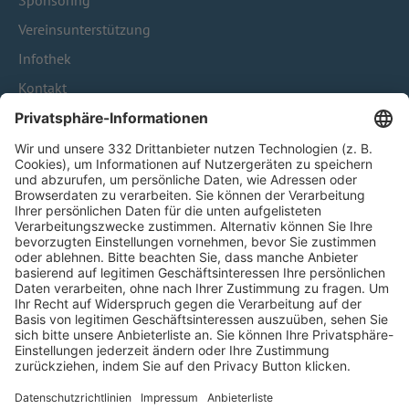
Sponsoring
Vereinsunterstützung
Infothek
Kontakt
HÄUFIG BESUCHTE SEITEN
Pässe und Vereinswechsel
Trainerausbildung
Schulungsangebot Vereinsmitarbeiter
BFV-Geschäftsstellen
Trainerbörse
Login SpielPlus
FOLGE DEM BFV