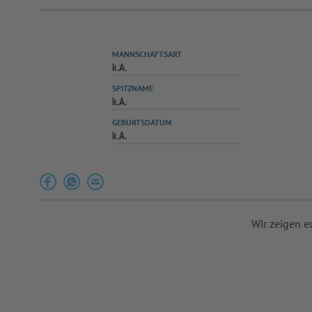
MANNSCHAFTSART
k.A.
SPITZNAME
k.A.
GEBURTSDATUM
k.A.
Wir zeigen e