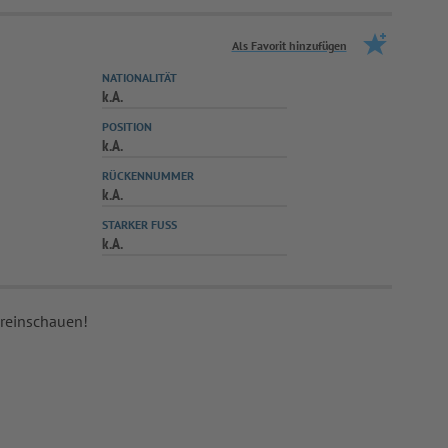
Als Favorit hinzufügen
NATIONALITÄT
k.A.
POSITION
k.A.
RÜCKENNUMMER
k.A.
STARKER FUSS
k.A.
 reinschauen!