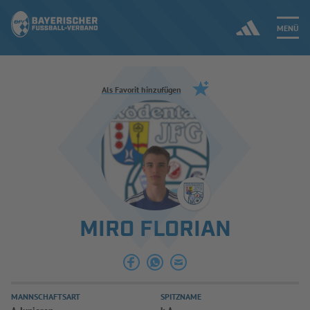
MENÜ
Jetzt einloggen
Als Favorit hinzufügen
ERGEBNISSE & WETTBEWERBE
NEUIGKEITEN
SPIELBETRIEB & VERBANDSLEBEN
MIRO FLORIAN
AUSBILDUNG & FÖRDERUNG
DER VERBAND
MANNSCHAFTSART
SPITZNAME