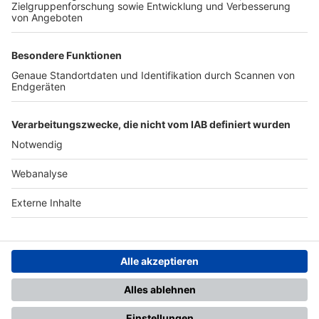
TOP-PARTNER
SFV
DFB
UEFA
FIFA
Nutzungsbedingungen
Datenschutz
Impressum