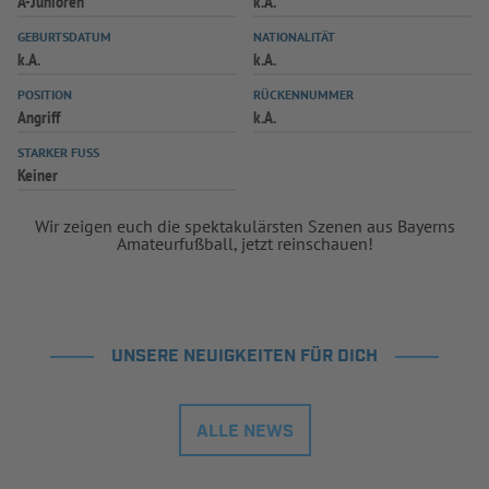
A-Junioren
k.A.
INFOTHEK
SPIELPLUS
GEBURTSDATUM
NATIONALITÄT
k.A.
k.A.
POSITION
RÜCKENNUMMER
Angriff
k.A.
STARKER FUSS
Keiner
Wir zeigen euch die spektakulärsten Szenen aus Bayerns
Amateurfußball, jetzt reinschauen!
UNSERE NEUIGKEITEN FÜR DICH
ALLE NEWS