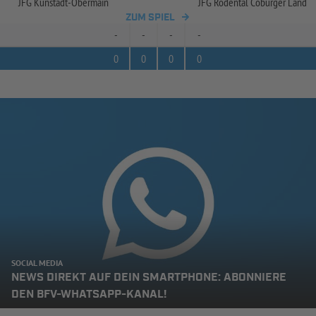
JFG Kunstadt-
Obermain
JFG Rödental Coburger Land
ZUM SPIEL
-
-
-
-
0
0
0
0
SOCIAL MEDIA
NEWS DIREKT AUF DEIN SMARTPHONE: ABONNIERE
DEN BFV-WHATSAPP-KANAL!