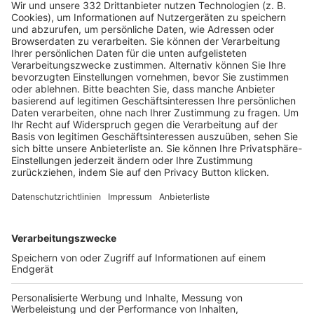
HÄUFIG BESUCHTE SEITEN
Pässe und Vereinswechsel
Trainerausbildung
Schulungsangebot Vereinsmitarbeiter
BFV-Geschäftsstellen
Trainerbörse
Login SpielPlus
FOLGE DEM BFV
TOP-VEREINE