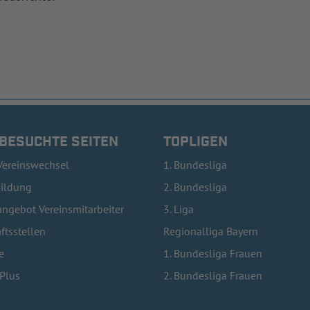
 BESUCHTE SEITEN
TOPLIGEN
Vereinswechsel
1. Bundesliga
bildung
2. Bundesliga
ngebot Vereinsmitarbeiter
3. Liga
ftsstellen
Regionalliga Bayern
e
1. Bundesliga Frauen
lPlus
2. Bundesliga Frauen