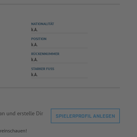
NATIONALITÄT
k.A.
POSITION
k.A.
RÜCKENNUMMER
k.A.
STARKER FUSS
k.A.
an und erstelle Dir
SPIELERPROFIL ANLEGEN
 reinschauen!