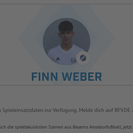
FINN WEBER
n Spieleinsatzdaten zur Verfügung. Melde dich auf BFV.DE 
uch die spektakulärsten Szenen aus Bayerns Amateurfußball, jetzt