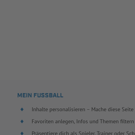
MEIN FUSSBALL
Inhalte personalisieren – Mache diese Seite
Favoriten anlegen, Infos und Themen filtern
Präsentiere dich als Spieler, Trainer oder Sch