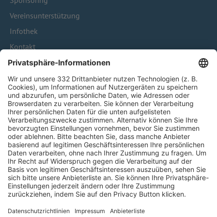
Sponsoring
Vereinsunterstützung
Infothek
Kontakt
HÄUFIG BESUCHTE SEITEN
Pässe und Vereinswechsel
Trainerausbildung
Schulungsangebot Vereinsmitarbeiter
BFV-Geschäftsstellen
Trainerbörse
Login SpielPlus
FOLGE DEM BFV