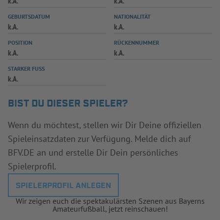
k.A.
k.A.
INFOTHEK
SPIELPLUS
GEBURTSDATUM
NATIONALITÄT
k.A.
k.A.
POSITION
RÜCKENNUMMER
k.A.
k.A.
STARKER FUSS
k.A.
BIST DU DIESER SPIELER?
Wenn du möchtest, stellen wir Dir Deine offiziellen
Spieleinsatzdaten zur Verfügung. Melde dich auf
BFV.DE an und erstelle Dir Dein persönliches
Spielerprofil.
SPIELERPROFIL ANLEGEN
Wir zeigen euch die spektakulärsten Szenen aus Bayerns
Amateurfußball, jetzt reinschauen!