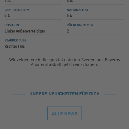
k.A.
k.A.
INFOTHEK
SPIELPLUS
GEBURTSDATUM
NATIONALITÄT
k.A.
k.A.
POSITION
RÜCKENNUMMER
Linker Außenverteidiger
2
STARKER FUSS
Rechter Fuß
Wir zeigen euch die spektakulärsten Szenen aus Bayerns
Amateurfußball, jetzt reinschauen!
UNSERE NEUIGKEITEN FÜR DICH
ALLE NEWS