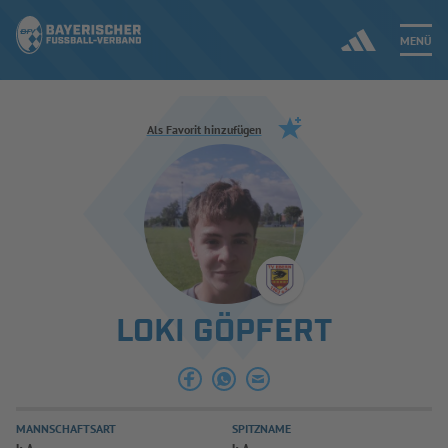
MENÜ
Jetzt einloggen
Als Favorit hinzufügen
ERGEBNISSE & WETTBEWERBE
NEUIGKEITEN
SPIELBETRIEB & VERBANDSLEBEN
LOKI GÖPFERT
AUSBILDUNG & FÖRDERUNG
DER VERBAND
MANNSCHAFTSART
SPITZNAME