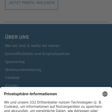
JETZT PROFIL ANLEGEN
ÜBER UNS
Wer wir sind & wofür wir stehen
Geschäftsstellen und Ansprechpartner
Sponsoring
Vereinsunterstützung
Infothek
Kontakt
HÄUFIG BESUCHTE SEITEN
Pässe und Vereinswechsel