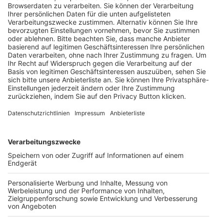
Trainerausbildung
Schulungsangebot Vereinsmitarbeiter
BFV-Geschäftsstellen
Trainerbörse
Login SpielPlus
FOLGE DEM BFV
TOP-VEREINE
TOP-PARTNER