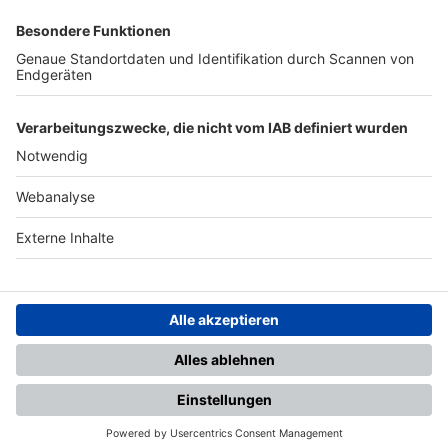
SFV
DFB
UEFA
FIFA
Nutzungsbedingungen
Datenschutz
Impressum