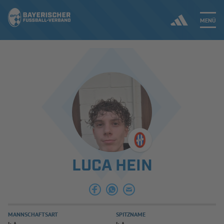
MENÜ
Jetzt einloggen
ERGEBNISSE & WETTBEWERBE
NEUIGKEITEN
SPIELBETRIEB & VERBANDSLEBEN
LUCA HEIN
AUSBILDUNG & FÖRDERUNG
DER VERBAND
MANNSCHAFTSART
SPITZNAME