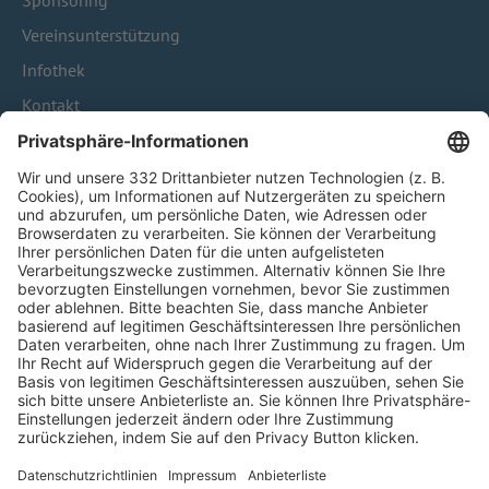
Sponsoring
Vereinsunterstützung
Infothek
Kontakt
HÄUFIG BESUCHTE SEITEN
Pässe und Vereinswechsel
Trainerausbildung
Schulungsangebot Vereinsmitarbeiter
BFV-Geschäftsstellen
Trainerbörse
Login SpielPlus
FOLGE DEM BFV