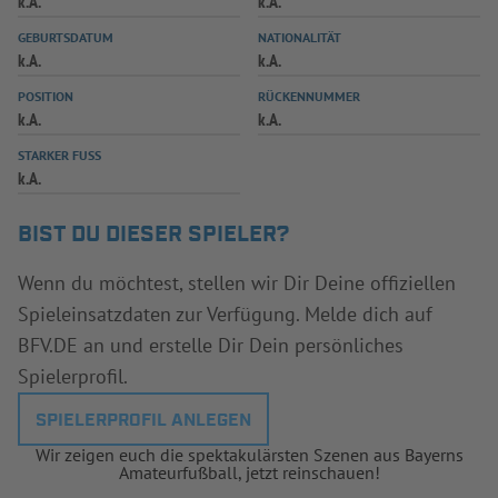
k.A.
k.A.
INFOTHEK
SPIELPLUS
GEBURTSDATUM
NATIONALITÄT
k.A.
k.A.
POSITION
RÜCKENNUMMER
k.A.
k.A.
STARKER FUSS
k.A.
BIST DU DIESER SPIELER?
Wenn du möchtest, stellen wir Dir Deine offiziellen
Spieleinsatzdaten zur Verfügung. Melde dich auf
BFV.DE an und erstelle Dir Dein persönliches
Spielerprofil.
SPIELERPROFIL ANLEGEN
Wir zeigen euch die spektakulärsten Szenen aus Bayerns
Amateurfußball, jetzt reinschauen!