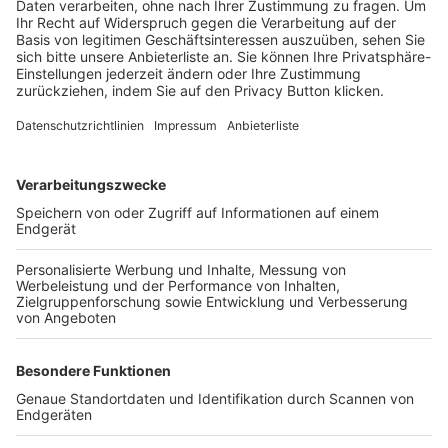
Trainerbörse
Login SpielPlus
FOLGE DEM BFV
TOP-VEREINE
TOP-PARTNER