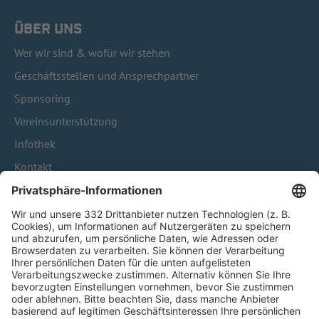
ÜBER UNS
Wer wir sind & wofür wir stehen
Geschäftsstellen und Ansprechpartner
Sponsoring
Vereinsunterstützung
Infothek
Kontakt
HÄUFIG BESUCHTE SEITEN
Pässe und Vereinswechsel
Trainerausbildung
Schulungsangebot Vereinsmitarbeiter
BFV-Geschäftsstellen