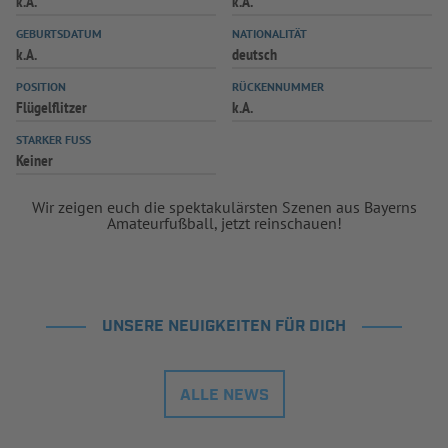
k.A.
k.A.
INFOTHEK
SPIELPLUS
GEBURTSDATUM
NATIONALITÄT
k.A.
deutsch
POSITION
RÜCKENNUMMER
Flügelflitzer
k.A.
STARKER FUSS
Keiner
Wir zeigen euch die spektakulärsten Szenen aus Bayerns
Amateurfußball, jetzt reinschauen!
UNSERE NEUIGKEITEN FÜR DICH
ALLE NEWS