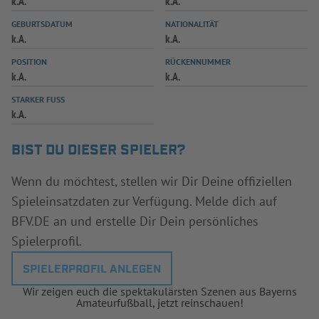
k.A.
k.A.
INFOTHEK
SPIELPLUS
GEBURTSDATUM
NATIONALITÄT
k.A.
k.A.
POSITION
RÜCKENNUMMER
k.A.
k.A.
STARKER FUSS
k.A.
BIST DU DIESER SPIELER?
Wenn du möchtest, stellen wir Dir Deine offiziellen
Spieleinsatzdaten zur Verfügung. Melde dich auf
BFV.DE an und erstelle Dir Dein persönliches
Spielerprofil.
SPIELERPROFIL ANLEGEN
Wir zeigen euch die spektakulärsten Szenen aus Bayerns
Amateurfußball, jetzt reinschauen!