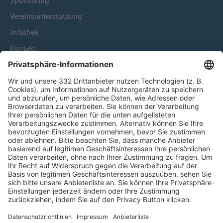
Sponsoring
Vereinsunterstützung
Infothek
Kontakt
HÄUFIG BESUCHTE SEITEN
Pässe und Vereinswechsel
Trainerausbildung
Schulungsangebot Vereinsmitarbeiter
BFV-Geschäftsstellen
Trainerbörse
Login SpielPlus
FOLGE DEM BFV