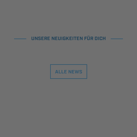
UNSERE NEUIGKEITEN FÜR DICH
ALLE NEWS