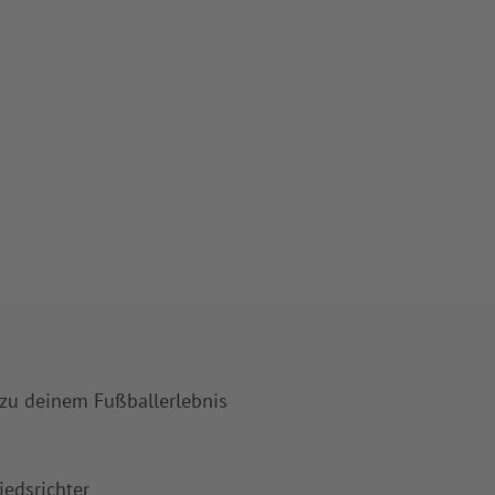
 zu deinem Fußballerlebnis
iedsrichter