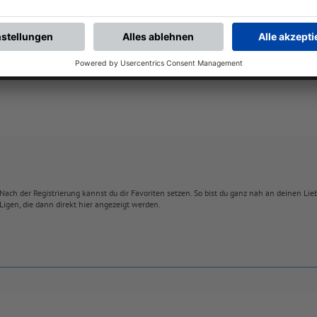
BONNIERE DEN BFV-WHATSAPP-KANAL!
Nach der Registrierung kannst du dir Favoriten setzen. So bist du ganz nah an deinen Li
Ligen, die dann direkt hier angezeigt werden.