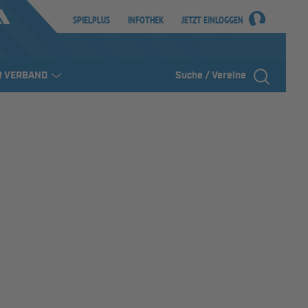
SPIELPLUS
INFOTHEK
JETZT EINLOGGEN
R VERBAND
Suche / Vereine