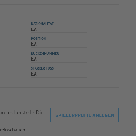
NATIONALITÄT
k.A.
POSITION
k.A.
RÜCKENNUMMER
k.A.
STARKER FUSS
k.A.
an und erstelle Dir
SPIELERPROFIL ANLEGEN
 reinschauen!