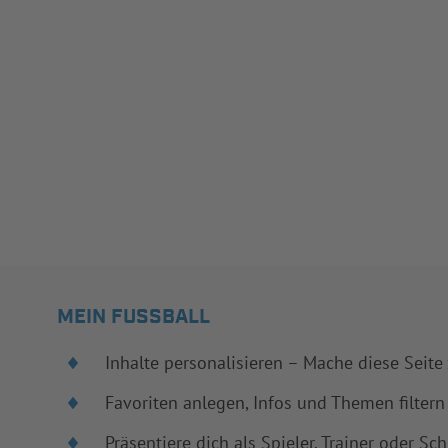
MEIN FUSSBALL
Inhalte personalisieren – Mache diese Seite
Favoriten anlegen, Infos und Themen filtern
Präsentiere dich als Spieler, Trainer oder Sch