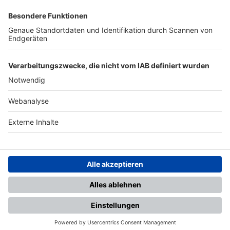
SFV
DFB
UEFA
FIFA
Nutzungsbedingungen
Datenschutz
Impressum