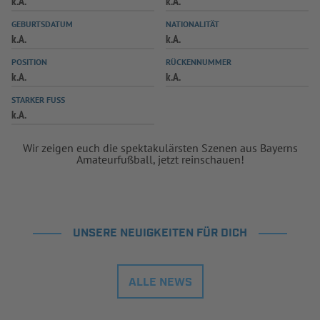
k.A.
k.A.
INFOTHEK
SPIELPLUS
GEBURTSDATUM
NATIONALITÄT
k.A.
k.A.
POSITION
RÜCKENNUMMER
k.A.
k.A.
STARKER FUSS
k.A.
Wir zeigen euch die spektakulärsten Szenen aus Bayerns
Amateurfußball, jetzt reinschauen!
UNSERE NEUIGKEITEN FÜR DICH
ALLE NEWS