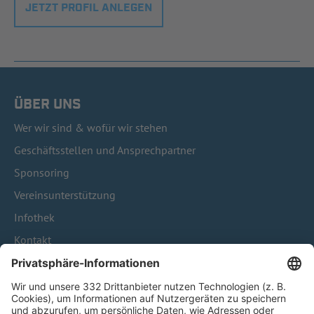
JETZT PROFIL ANLEGEN
ÜBER UNS
Wer wir sind & wofür wir stehen
Geschäftsstellen und Ansprechpartner
Sponsoring
Vereinsunterstützung
Infothek
Kontakt
HÄUFIG BESUCHTE SEITEN
Pässe und Vereinswechsel