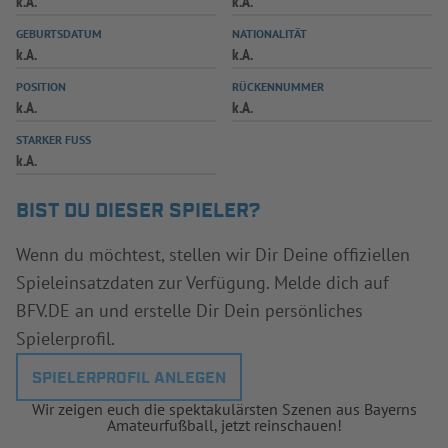
k.A.
k.A.
INFOTHEK
SPIELPLUS
GEBURTSDATUM
NATIONALITÄT
k.A.
k.A.
POSITION
RÜCKENNUMMER
k.A.
k.A.
STARKER FUSS
k.A.
BIST DU DIESER SPIELER?
Wenn du möchtest, stellen wir Dir Deine offiziellen
Spieleinsatzdaten zur Verfügung. Melde dich auf
BFV.DE an und erstelle Dir Dein persönliches
Spielerprofil.
SPIELERPROFIL ANLEGEN
Wir zeigen euch die spektakulärsten Szenen aus Bayerns
Amateurfußball, jetzt reinschauen!