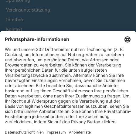
Sponsoring
Vereinsunterstützung
Infothek
Kontakt
HÄUFIG BESUCHTE SEITEN
Pässe und Vereinswechsel
Trainerausbildung
Schulungsangebot Vereinsmitarbeiter
BFV-Geschäftsstellen
Trainerbörse
Login SpielPlus
FOLGE DEM BFV