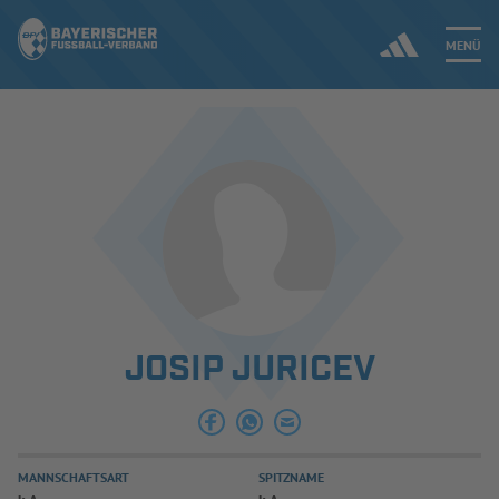
MENÜ
Jetzt einloggen
ERGEBNISSE & WETTBEWERBE
NEUIGKEITEN
SPIELBETRIEB & VERBANDSLEBEN
JOSIP JURICEV
AUSBILDUNG & FÖRDERUNG
DER VERBAND
MANNSCHAFTSART
SPITZNAME