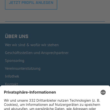
JETZT PROFIL ANLEGEN
ÜBER UNS
Wer wir sind & wofür wir stehen
Geschäftsstellen und Ansprechpartner
Sponsoring
Vereinsunterstützung
Infothek
Kontakt
HÄUFIG BESUCHTE SEITEN
Pässe und Vereinswechsel