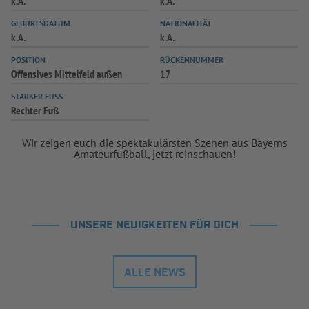
k.A.
k.A.
INFOTHEK
SPIELPLUS
GEBURTSDATUM
NATIONALITÄT
k.A.
k.A.
POSITION
RÜCKENNUMMER
Offensives Mittelfeld außen
17
STARKER FUSS
Rechter Fuß
Wir zeigen euch die spektakulärsten Szenen aus Bayerns
Amateurfußball, jetzt reinschauen!
UNSERE NEUIGKEITEN FÜR DICH
ALLE NEWS