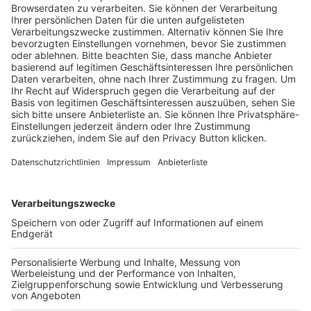
Trainerausbildung
Schulungsangebot Vereinsmitarbeiter
BFV-Geschäftsstellen
Trainerbörse
Login SpielPlus
FOLGE DEM BFV
TOP-VEREINE
TOP-PARTNER