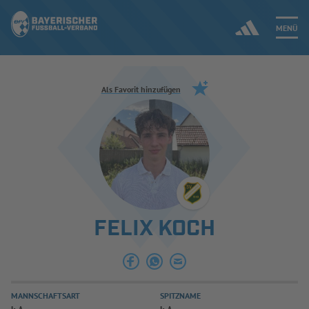
MENÜ
Jetzt einloggen
Als Favorit hinzufügen
ERGEBNISSE & WETTBEWERBE
NEUIGKEITEN
SPIELBETRIEB & VERBANDSLEBEN
FELIX KOCH
AUSBILDUNG & FÖRDERUNG
DER VERBAND
MANNSCHAFTSART
SPITZNAME