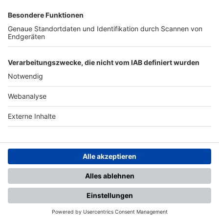
SFV
DFB
UEFA
FIFA
Nutzungsbedingungen
Datenschutz
Impressum