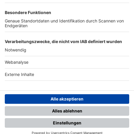
TOP-PARTNER
SFV
DFB
UEFA
FIFA
Nutzungsbedingungen
Datenschutz
Impressum