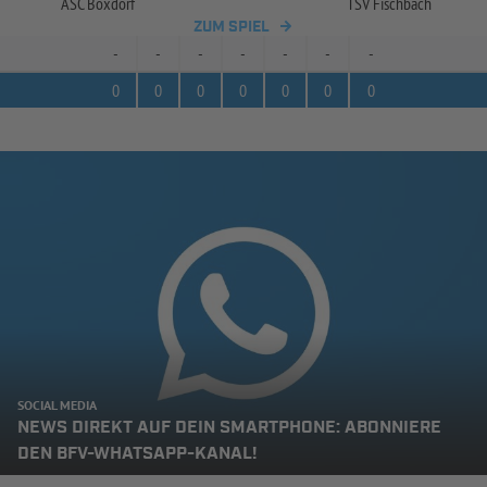
ASC Boxdorf
TSV Fischbach
ZUM SPIEL
-
-
-
-
-
-
-
0
0
0
0
0
0
0
SOCIAL MEDIA
NEWS DIREKT AUF DEIN SMARTPHONE: ABONNIERE
DEN BFV-WHATSAPP-KANAL!