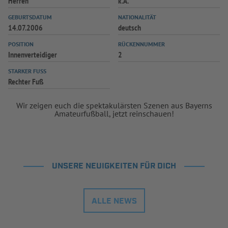
Herren
k.A.
INFOTHEK
SPIELPLUS
GEBURTSDATUM
NATIONALITÄT
14.07.2006
deutsch
POSITION
RÜCKENNUMMER
Innenverteidiger
2
STARKER FUSS
Rechter Fuß
Wir zeigen euch die spektakulärsten Szenen aus Bayerns
Amateurfußball, jetzt reinschauen!
UNSERE NEUIGKEITEN FÜR DICH
ALLE NEWS