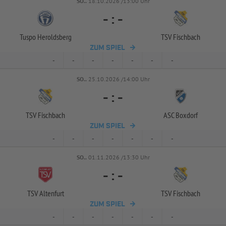
SO..
18.10.2026 /13:00 Uhr
-
:
-
Tuspo Heroldsberg
TSV Fischbach
ZUM SPIEL
-
-
-
-
-
-
-
SO..
25.10.2026 /14:00 Uhr
-
:
-
TSV Fischbach
ASC Boxdorf
ZUM SPIEL
-
-
-
-
-
-
-
SO..
01.11.2026 /13:30 Uhr
-
:
-
TSV Altenfurt
TSV Fischbach
ZUM SPIEL
-
-
-
-
-
-
-