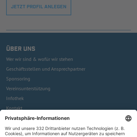
JETZT PROFIL ANLEGEN
ÜBER UNS
Wer wir sind & wofür wir stehen
Geschäftsstellen und Ansprechpartner
Sponsoring
Vereinsunterstützung
Infothek
Kontakt
HÄUFIG BESUCHTE SEITEN
Pässe und Vereinswechsel