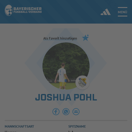
MENÜ
Jetzt einloggen
Als Favorit hinzufügen
ERGEBNISSE & WETTBEWERBE
NEUIGKEITEN
SPIELBETRIEB & VERBANDSLEBEN
JOSHUA POHL
AUSBILDUNG & FÖRDERUNG
DER VERBAND
MANNSCHAFTSART
SPITZNAME