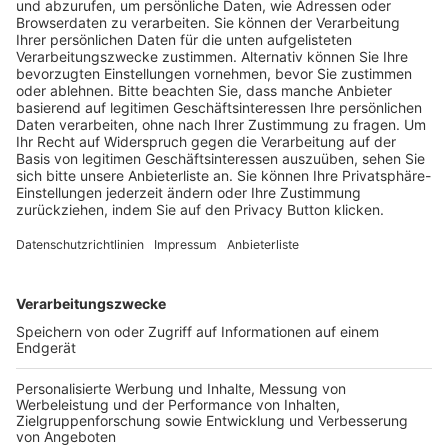
Trainerausbildung
Schulungsangebot Vereinsmitarbeiter
BFV-Geschäftsstellen
Trainerbörse
Login SpielPlus
FOLGE DEM BFV
TOP-VEREINE