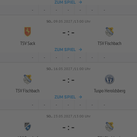
ZUM SPIEL
-
-
-
-
-
-
-
SO..
09.05.2027 /13:00 Uhr
-
:
-
TSV Sack
TSV Fischbach
ZUM SPIEL
-
-
-
-
-
-
-
SO..
16.05.2027 /11:00 Uhr
-
:
-
TSV Fischbach
Tuspo Heroldsberg
ZUM SPIEL
-
-
-
-
-
-
-
SO..
23.05.2027 /13:00 Uhr
-
:
-