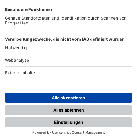
SFV
DFB
UEFA
FIFA
Nutzungsbedingungen
Datenschutz
Impressum