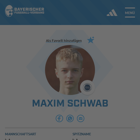
MENÜ
Jetzt einloggen
Als Favorit hinzufügen
ERGEBNISSE & WETTBEWERBE
NEUIGKEITEN
SPIELBETRIEB & VERBANDSLEBEN
MAXIM SCHWAB
AUSBILDUNG & FÖRDERUNG
DER VERBAND
MANNSCHAFTSART
SPITZNAME