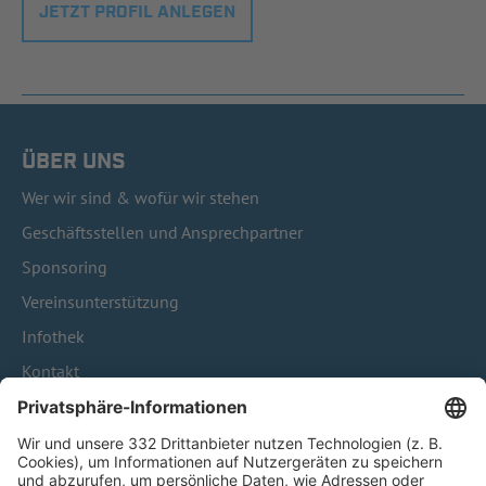
JETZT PROFIL ANLEGEN
ÜBER UNS
Wer wir sind & wofür wir stehen
Geschäftsstellen und Ansprechpartner
Sponsoring
Vereinsunterstützung
Infothek
Kontakt
HÄUFIG BESUCHTE SEITEN
Pässe und Vereinswechsel