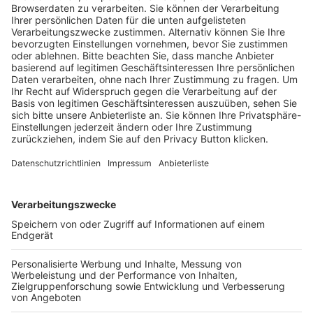
Trainerausbildung
Schulungsangebot Vereinsmitarbeiter
BFV-Geschäftsstellen
Trainerbörse
Login SpielPlus
FOLGE DEM BFV
TOP-VEREINE
TOP-PARTNER