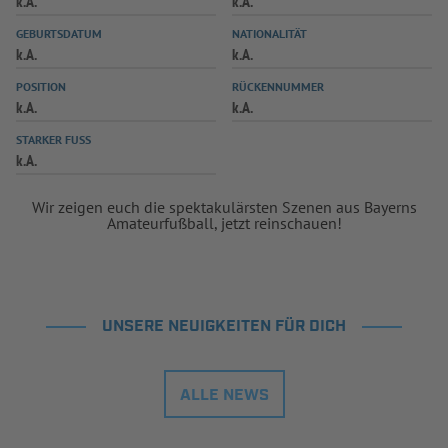
k.A.
k.A.
INFOTHEK
SPIELPLUS
GEBURTSDATUM
NATIONALITÄT
k.A.
k.A.
POSITION
RÜCKENNUMMER
k.A.
k.A.
STARKER FUSS
k.A.
Wir zeigen euch die spektakulärsten Szenen aus Bayerns
Amateurfußball, jetzt reinschauen!
UNSERE NEUIGKEITEN FÜR DICH
ALLE NEWS