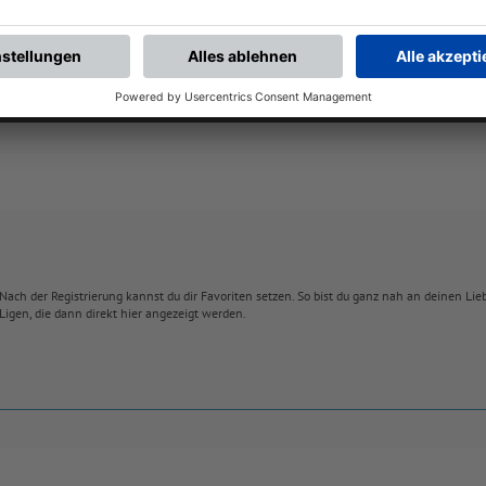
BONNIERE DEN BFV-WHATSAPP-KANAL!
Nach der Registrierung kannst du dir Favoriten setzen. So bist du ganz nah an deinen Li
Ligen, die dann direkt hier angezeigt werden.