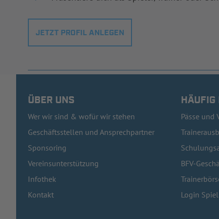
JETZT PROFIL ANLEGEN
ÜBER UNS
HÄUFIG
Wer wir sind & wofür wir stehen
Pässe und 
Geschäftsstellen und Ansprechpartner
Traineraus
Sponsoring
Schulungsa
Vereinsunterstützung
BFV-Geschä
Infothek
Trainerbörs
Kontakt
Login Spie