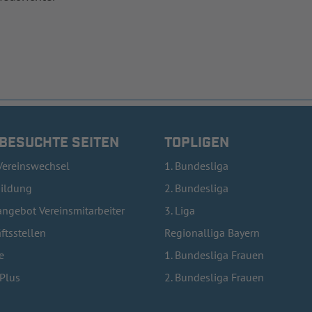
 BESUCHTE SEITEN
TOPLIGEN
Vereinswechsel
1. Bundesliga
bildung
2. Bundesliga
ngebot Vereinsmitarbeiter
3. Liga
ftsstellen
Regionalliga Bayern
e
1. Bundesliga Frauen
lPlus
2. Bundesliga Frauen