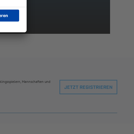
eblingsspielern, Mannschaften und
JETZT REGISTRIEREN