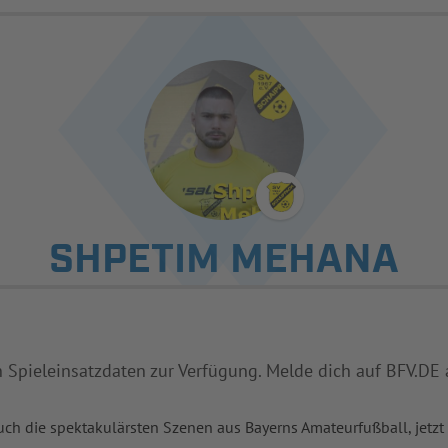
SHPETIM MEHANA
n Spieleinsatzdaten zur Verfügung. Melde dich auf BFV.DE 
uch die spektakulärsten Szenen aus Bayerns Amateurfußball, jetzt