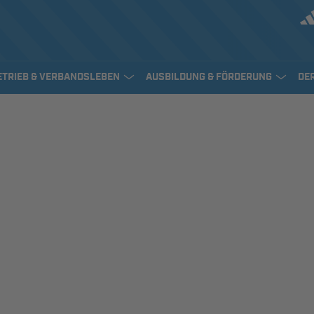
ETRIEB & VERBANDSLEBEN
AUSBILDUNG & FÖRDERUNG
DE