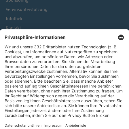
Sponsoring
Vereinsunterstützung
Infothek
Kontakt
HÄUFIG BESUCHTE SEITEN
Pässe und Vereinswechsel
Trainerausbildung
Schulungsangebot Vereinsmitarbeiter
BFV-Geschäftsstellen
Trainerbörse
Login SpielPlus
FOLGE DEM BFV