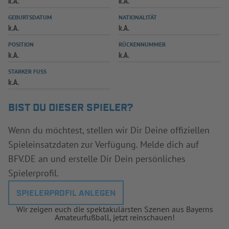
k.A.
k.A.
INFOTHEK
SPIELPLUS
GEBURTSDATUM
NATIONALITÄT
k.A.
k.A.
POSITION
RÜCKENNUMMER
k.A.
k.A.
STARKER FUSS
k.A.
BIST DU DIESER SPIELER?
Wenn du möchtest, stellen wir Dir Deine offiziellen
Spieleinsatzdaten zur Verfügung. Melde dich auf
BFV.DE an und erstelle Dir Dein persönliches
Spielerprofil.
SPIELERPROFIL ANLEGEN
Wir zeigen euch die spektakulärsten Szenen aus Bayerns
Amateurfußball, jetzt reinschauen!