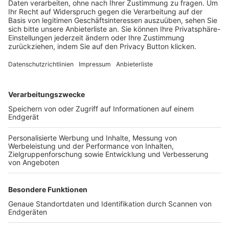
Trainerbörse
Login SpielPlus
FOLGE DEM BFV
TOP-VEREINE
TOP-PARTNER