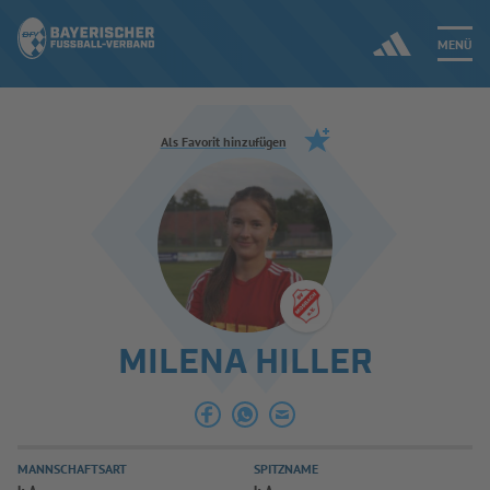
MENÜ
Jetzt einloggen
Als Favorit hinzufügen
ERGEBNISSE & WETTBEWERBE
NEUIGKEITEN
SPIELBETRIEB & VERBANDSLEBEN
MILENA HILLER
AUSBILDUNG & FÖRDERUNG
DER VERBAND
MANNSCHAFTSART
SPITZNAME