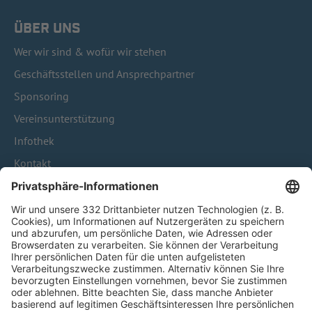
ÜBER UNS
Wer wir sind & wofür wir stehen
Geschäftsstellen und Ansprechpartner
Sponsoring
Vereinsunterstützung
Infothek
Kontakt
HÄUFIG BESUCHTE SEITEN
Pässe und Vereinswechsel
Trainerausbildung
Schulungsangebot Vereinsmitarbeiter
BFV-Geschäftsstellen