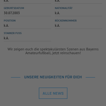
k.A.
k.A.
INFOTHEK
SPIELPLUS
GEBURTSDATUM
NATIONALITÄT
30.07.2003
k.A.
POSITION
RÜCKENNUMMER
k.A.
k.A.
STARKER FUSS
k.A.
Wir zeigen euch die spektakulärsten Szenen aus Bayerns
Amateurfußball, jetzt reinschauen!
UNSERE NEUIGKEITEN FÜR DICH
ALLE NEWS