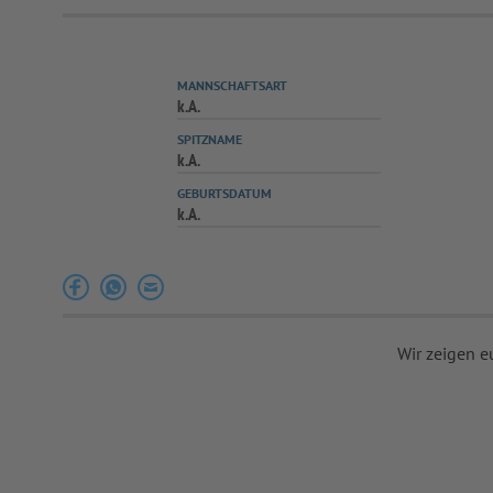
MANNSCHAFTSART
k.A.
SPITZNAME
k.A.
GEBURTSDATUM
k.A.
Wir zeigen e