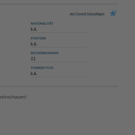
Als Favorit hinzufügen
NATIONALITÄT
k.A.
POSITION
k.A.
RÜCKENNUMMER
22
STARKER FUSS
k.A.
 reinschauen!