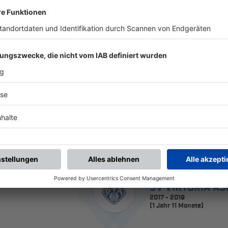
HISTORIE
H-BAHNHOF
seit 2019
SV VIKTORIA A
2017 - 2019
(1 Jahr 11 Monate)