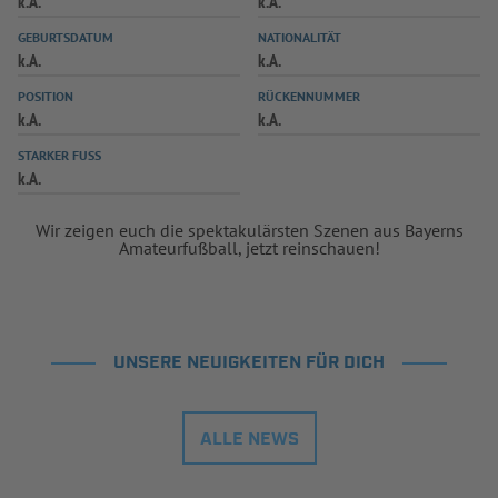
k.A.
k.A.
INFOTHEK
SPIELPLUS
GEBURTSDATUM
NATIONALITÄT
k.A.
k.A.
POSITION
RÜCKENNUMMER
k.A.
k.A.
STARKER FUSS
k.A.
Wir zeigen euch die spektakulärsten Szenen aus Bayerns
Amateurfußball, jetzt reinschauen!
UNSERE NEUIGKEITEN FÜR DICH
ALLE NEWS