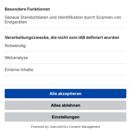
SFV
DFB
UEFA
FIFA
Nutzungsbedingungen
Datenschutz
Impressum