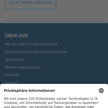
JETZT PROFIL ANLEGEN
ÜBER UNS
Wer wir sind & wofür wir stehen
Geschäftsstellen und Ansprechpartner
Sponsoring
Vereinsunterstützung
Infothek
Kontakt
HÄUFIG BESUCHTE SEITEN
Pässe und Vereinswechsel