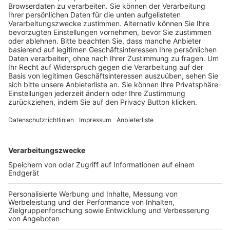
Trainerausbildung
Schulungsangebot Vereinsmitarbeiter
BFV-Geschäftsstellen
Trainerbörse
Login SpielPlus
FOLGE DEM BFV
TOP-VEREINE
TOP-PARTNER