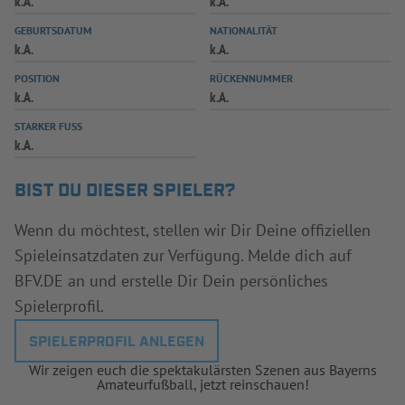
k.A.
k.A.
INFOTHEK
SPIELPLUS
GEBURTSDATUM
NATIONALITÄT
k.A.
k.A.
POSITION
RÜCKENNUMMER
k.A.
k.A.
STARKER FUSS
k.A.
BIST DU DIESER SPIELER?
Wenn du möchtest, stellen wir Dir Deine offiziellen
Spieleinsatzdaten zur Verfügung. Melde dich auf
BFV.DE an und erstelle Dir Dein persönliches
Spielerprofil.
SPIELERPROFIL ANLEGEN
Wir zeigen euch die spektakulärsten Szenen aus Bayerns
Amateurfußball, jetzt reinschauen!