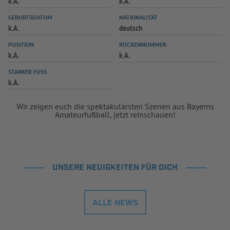
k.A.
k.A.
INFOTHEK
SPIELPLUS
GEBURTSDATUM
NATIONALITÄT
k.A.
deutsch
POSITION
RÜCKENNUMMER
k.A.
k.A.
STARKER FUSS
k.A.
Wir zeigen euch die spektakulärsten Szenen aus Bayerns
Amateurfußball, jetzt reinschauen!
UNSERE NEUIGKEITEN FÜR DICH
ALLE NEWS