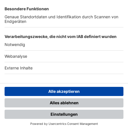
SFV
DFB
UEFA
FIFA
Nutzungsbedingungen
Datenschutz
Impressum