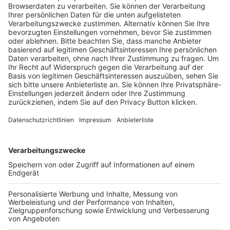
Trainerausbildung
Schulungsangebot Vereinsmitarbeiter
BFV-Geschäftsstellen
Trainerbörse
Login SpielPlus
FOLGE DEM BFV
TOP-VEREINE
TOP-PARTNER