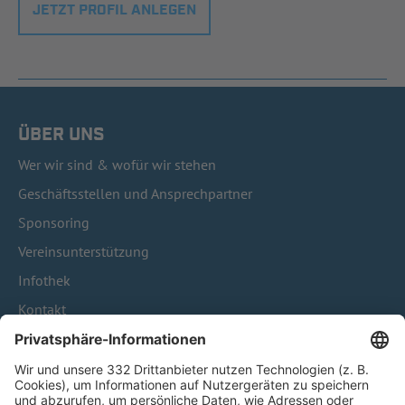
JETZT PROFIL ANLEGEN
ÜBER UNS
Wer wir sind & wofür wir stehen
Geschäftsstellen und Ansprechpartner
Sponsoring
Vereinsunterstützung
Infothek
Kontakt
HÄUFIG BESUCHTE SEITEN
Pässe und Vereinswechsel