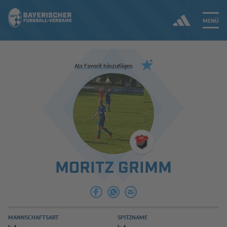
MENÜ
Jetzt einloggen
Als Favorit hinzufügen
ERGEBNISSE & WETTBEWERBE
NEUIGKEITEN
SPIELBETRIEB & VERBANDSLEBEN
MORITZ GRIMM
AUSBILDUNG & FÖRDERUNG
DER VERBAND
MANNSCHAFTSART
SPITZNAME