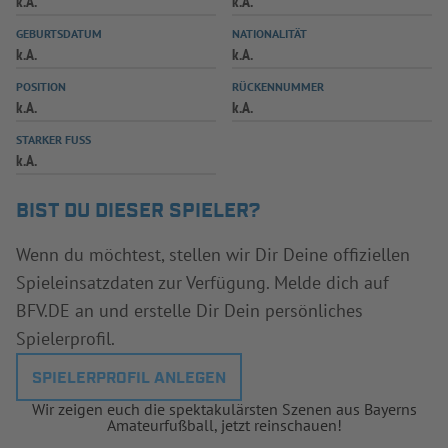
k.A.
k.A.
INFOTHEK
SPIELPLUS
GEBURTSDATUM
NATIONALITÄT
k.A.
k.A.
POSITION
RÜCKENNUMMER
k.A.
k.A.
STARKER FUSS
k.A.
BIST DU DIESER SPIELER?
Wenn du möchtest, stellen wir Dir Deine offiziellen
Spieleinsatzdaten zur Verfügung. Melde dich auf
BFV.DE an und erstelle Dir Dein persönliches
Spielerprofil.
SPIELERPROFIL ANLEGEN
Wir zeigen euch die spektakulärsten Szenen aus Bayerns
Amateurfußball, jetzt reinschauen!