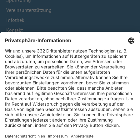
Sponsoring
Vereinsunterstützung
Infothek
Kontakt
HÄUFIG BESUCHTE SEITEN
Pässe und Vereinswechsel
Trainerausbildung
Schulungsangebot Vereinsmitarbeiter
BFV-Geschäftsstellen
Trainerbörse
Login SpielPlus
FOLGE DEM BFV