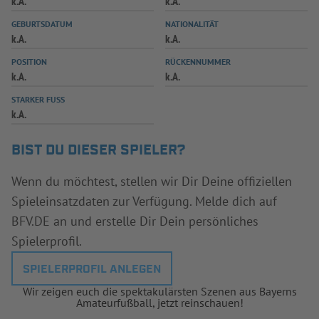
k.A.
k.A.
INFOTHEK
SPIELPLUS
GEBURTSDATUM
NATIONALITÄT
k.A.
k.A.
POSITION
RÜCKENNUMMER
k.A.
k.A.
STARKER FUSS
k.A.
BIST DU DIESER SPIELER?
Wenn du möchtest, stellen wir Dir Deine offiziellen
Spieleinsatzdaten zur Verfügung. Melde dich auf
BFV.DE an und erstelle Dir Dein persönliches
Spielerprofil.
SPIELERPROFIL ANLEGEN
Wir zeigen euch die spektakulärsten Szenen aus Bayerns
Amateurfußball, jetzt reinschauen!