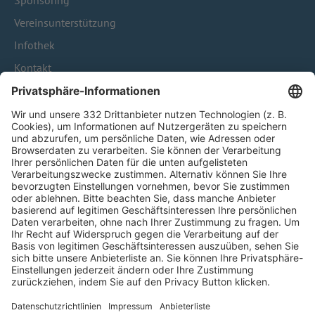
Sponsoring
Vereinsunterstützung
Infothek
Kontakt
HÄUFIG BESUCHTE SEITEN
Pässe und Vereinswechsel
Trainerausbildung
Schulungsangebot Vereinsmitarbeiter
BFV-Geschäftsstellen
Trainerbörse
Login SpielPlus
FOLGE DEM BFV