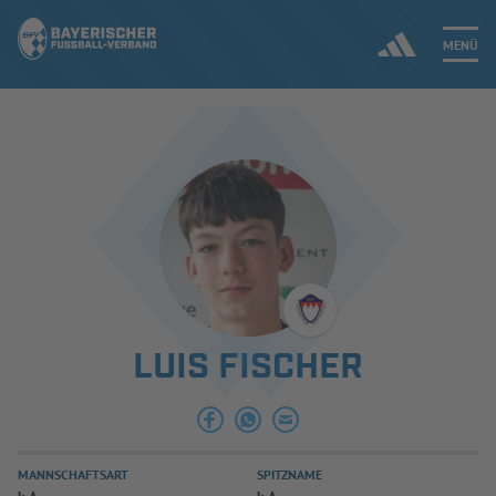
MENÜ
Jetzt einloggen
ERGEBNISSE & WETTBEWERBE
NEUIGKEITEN
SPIELBETRIEB & VERBANDSLEBEN
LUIS FISCHER
AUSBILDUNG & FÖRDERUNG
DER VERBAND
MANNSCHAFTSART
SPITZNAME