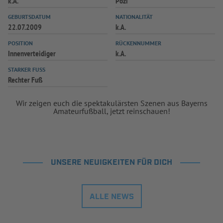
k.A.
Pozi
INFOTHEK
SPIELPLUS
GEBURTSDATUM
NATIONALITÄT
22.07.2009
k.A.
POSITION
RÜCKENNUMMER
Innenverteidiger
k.A.
STARKER FUSS
Rechter Fuß
Wir zeigen euch die spektakulärsten Szenen aus Bayerns
Amateurfußball, jetzt reinschauen!
UNSERE NEUIGKEITEN FÜR DICH
ALLE NEWS