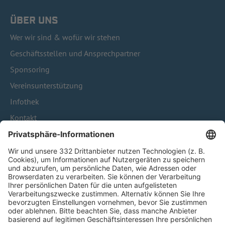
ÜBER UNS
Wer wir sind & wofür wir stehen
Geschäftsstellen und Ansprechpartner
Sponsoring
Vereinsunterstützung
Infothek
Kontakt
HÄUFIG BESUCHTE SEITEN
Pässe und Vereinswechsel
Trainerausbildung
Schulungsangebot Vereinsmitarbeiter
BFV-Geschäftsstellen