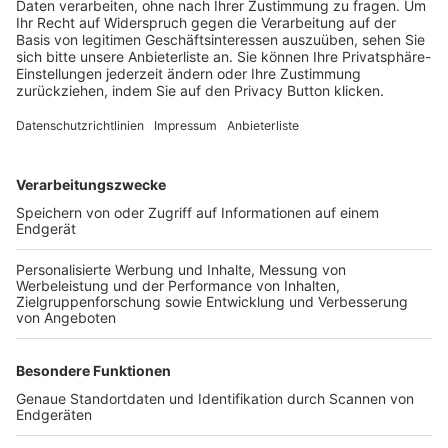
Trainerbörse
Login SpielPlus
FOLGE DEM BFV
TOP-VEREINE
TOP-PARTNER