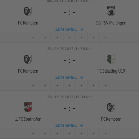
SA..
28.11.2026 /14:30 Uhr
-
:
-
FC Kempten
SG TSV Meitingen
ZUM SPIEL
-
-
-
-
-
-
-
SA..
06.03.2027 /14:30 Uhr
-
:
-
FC Kempten
FC Stätzling U19
ZUM SPIEL
-
-
-
-
-
-
-
SA..
13.03.2027 /11:00 Uhr
-
:
-
1. FC Sonthofen
FC Kempten
ZUM SPIEL
-
-
-
-
-
-
-