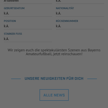
A-Junioren
k.A.
GEBURTSDATUM
NATIONALITÄT
k.A.
k.A.
POSITION
RÜCKENNUMMER
k.A.
k.A.
STARKER FUSS
k.A.
Wir zeigen euch die spektakulärsten Szenen aus Bayerns
Amateurfußball, jetzt reinschauen!
UNSERE NEUIGKEITEN FÜR DICH
ALLE NEWS