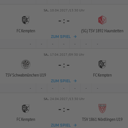
SA..
10.04.2027 /13:30 Uhr
-
:
-
FC Kempten
(SG) TSV 1892 Haunstetten
ZUM SPIEL
-
-
-
-
-
-
-
SA..
17.04.2027 /09:30 Uhr
-
:
-
TSV Schwabmünchen U19
FC Kempten
ZUM SPIEL
-
-
-
-
-
-
-
SA..
24.04.2027 /13:30 Uhr
-
:
-
FC Kempten
TSV 1861 Nördlingen U19
ZUM SPIEL