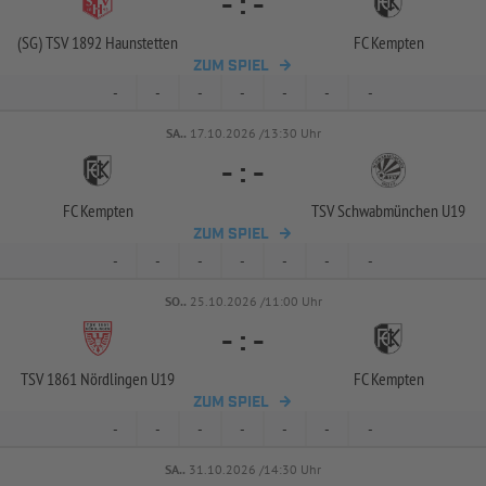
-
:
-
(SG) TSV 1892 Haunstetten
FC Kempten
ZUM SPIEL
-
-
-
-
-
-
-
SA..
17.10.2026 /13:30 Uhr
-
:
-
FC Kempten
TSV Schwabmünchen U19
ZUM SPIEL
-
-
-
-
-
-
-
SO..
25.10.2026 /11:00 Uhr
-
:
-
TSV 1861 Nördlingen U19
FC Kempten
ZUM SPIEL
-
-
-
-
-
-
-
SA..
31.10.2026 /14:30 Uhr