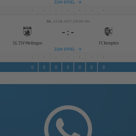
ZUM SPIEL
-
-
-
-
-
-
-
SA..
12.06.2027 /10:00 Uhr
-
:
-
SG TSV Meitingen
FC Kempten
ZUM SPIEL
-
-
-
-
-
-
-
0
0
0
0
0
0
0