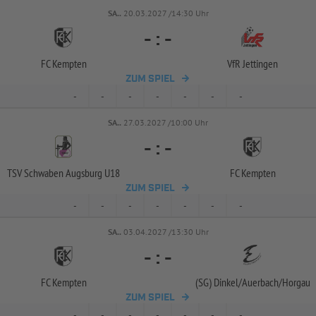
SA..
20.03.2027 /14:30 Uhr
-
:
-
FC Kempten
VfR Jettingen
ZUM SPIEL
-
-
-
-
-
-
-
SA..
27.03.2027 /10:00 Uhr
-
:
-
TSV Schwaben Augsburg U18
FC Kempten
ZUM SPIEL
-
-
-
-
-
-
-
SA..
03.04.2027 /13:30 Uhr
-
:
-
FC Kempten
(SG) Dinkel/
Auerbach/
Horgau
ZUM SPIEL
-
-
-
-
-
-
-