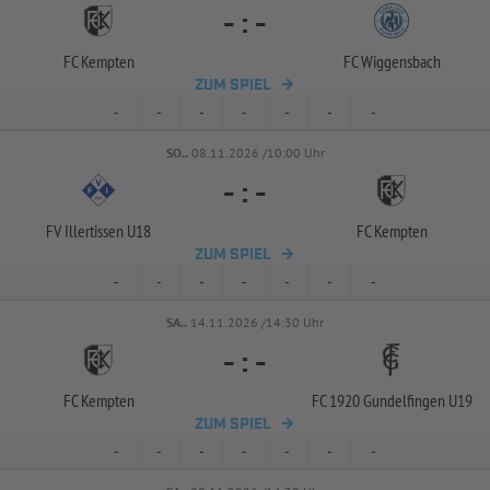
-
:
-
FC Kempten
FC Wiggensbach
ZUM SPIEL
-
-
-
-
-
-
-
SO..
08.11.2026 /10:00 Uhr
-
:
-
FV Illertissen U18
FC Kempten
ZUM SPIEL
-
-
-
-
-
-
-
SA..
14.11.2026 /14:30 Uhr
-
:
-
FC Kempten
FC 1920 Gundelfingen U19
ZUM SPIEL
-
-
-
-
-
-
-