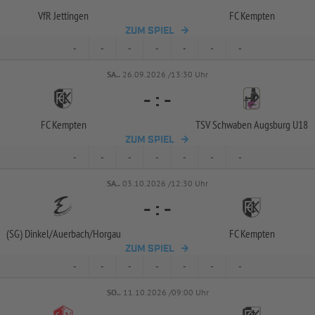
VfR Jettingen
FC Kempten
ZUM SPIEL
-
-
-
-
-
-
-
SA..
26.09.2026 /13:30 Uhr
-
:
-
FC Kempten
TSV Schwaben Augsburg U18
ZUM SPIEL
-
-
-
-
-
-
-
SA..
03.10.2026 /12:30 Uhr
-
:
-
(SG) Dinkel/
Auerbach/
Horgau
FC Kempten
ZUM SPIEL
-
-
-
-
-
-
-
SO..
11.10.2026 /09:00 Uhr