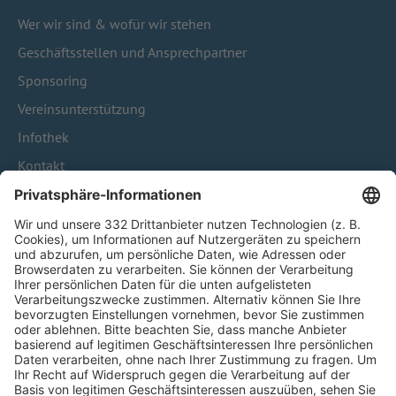
Wer wir sind & wofür wir stehen
Geschäftsstellen und Ansprechpartner
Sponsoring
Vereinsunterstützung
Infothek
Kontakt
HÄUFIG BESUCHTE SEITEN
Pässe und Vereinswechsel
Trainerausbildung
Schulungsangebot Vereinsmitarbeiter
BFV-Geschäftsstellen
Trainerbörse
Login SpielPlus