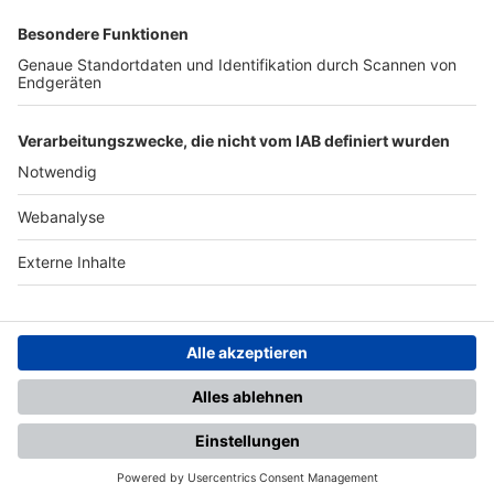
SFV
DFB
UEFA
FIFA
Nutzungsbedingungen
Datenschutz
Impressum