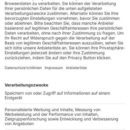
Trainerausbildung
Schulungsangebot Vereinsmitarbeiter
BFV-Geschäftsstellen
Trainerbörse
Login SpielPlus
FOLGE DEM BFV
TOP-VEREINE
TOP-PARTNER