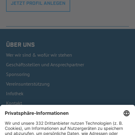
JETZT PROFIL ANLEGEN
ÜBER UNS
Wer wir sind & wofür wir stehen
Geschäftsstellen und Ansprechpartner
Sponsoring
Vereinsunterstützung
Infothek
Kontakt
HÄUFIG BESUCHTE SEITEN
Pässe und Vereinswechsel