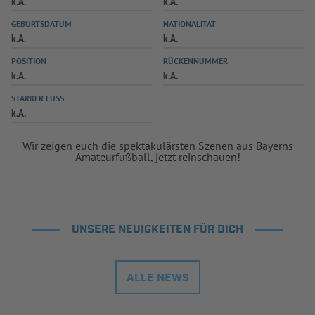
k.A.
k.A.
INFOTHEK
SPIELPLUS
GEBURTSDATUM
NATIONALITÄT
k.A.
k.A.
POSITION
RÜCKENNUMMER
k.A.
k.A.
STARKER FUSS
k.A.
Wir zeigen euch die spektakulärsten Szenen aus Bayerns
Amateurfußball, jetzt reinschauen!
UNSERE NEUIGKEITEN FÜR DICH
ALLE NEWS