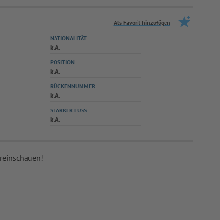
Als Favorit hinzufügen
NATIONALITÄT
k.A.
POSITION
k.A.
RÜCKENNUMMER
k.A.
STARKER FUSS
k.A.
 reinschauen!