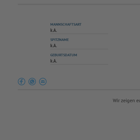
MANNSCHAFTSART
k.A.
SPITZNAME
k.A.
GEBURTSDATUM
k.A.
Wir zeigen e