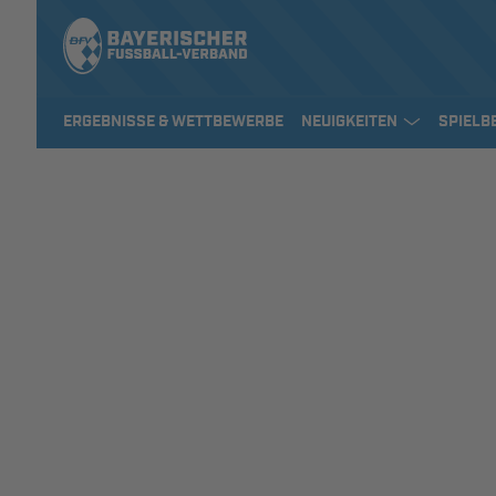
ERGEBNISSE & WETTBEWERBE
NEUIGKEITEN
SPIELB