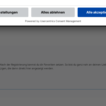
BONNIERE DEN BFV-WHATSAPP-KANAL!
Nach der Registrierung kannst du dir Favoriten setzen. So bist du ganz nah an deinen Li
Ligen, die dann direkt hier angezeigt werden.