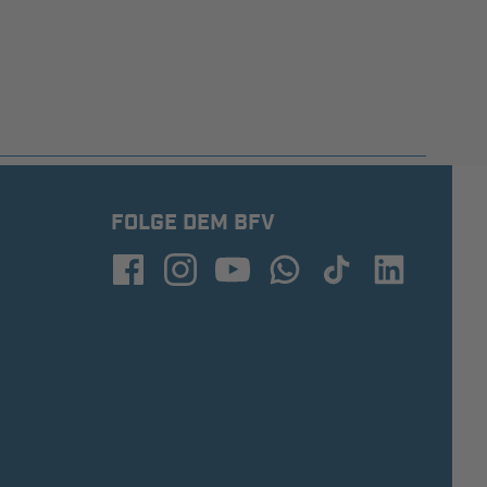
FOLGE DEM BFV