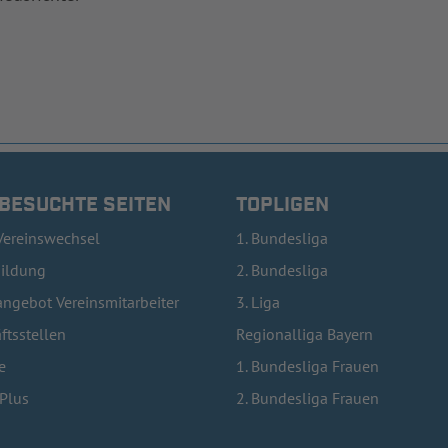
 BESUCHTE SEITEN
TOPLIGEN
Vereinswechsel
1. Bundesliga
bildung
2. Bundesliga
ngebot Vereinsmitarbeiter
3. Liga
ftsstellen
Regionalliga Bayern
e
1. Bundesliga Frauen
lPlus
2. Bundesliga Frauen