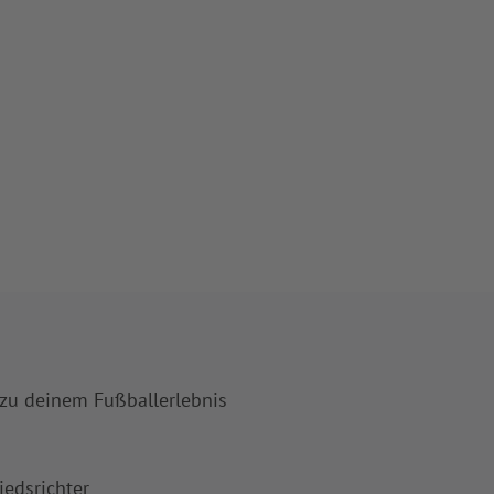
 zu deinem Fußballerlebnis
iedsrichter