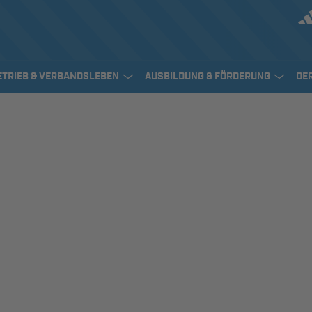
ETRIEB & VERBANDSLEBEN
AUSBILDUNG & FÖRDERUNG
DE