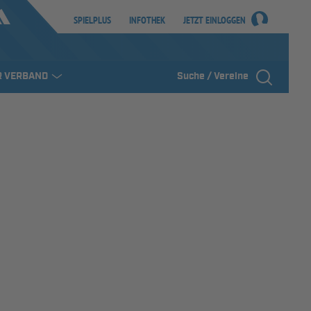
SPIELPLUS
INFOTHEK
JETZT EINLOGGEN
R VERBAND
Suche / Vereine