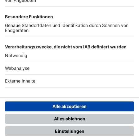
TOP-PARTNER
SFV
DFB
UEFA
FIFA
Nutzungsbedingungen
Datenschutz
Impressum