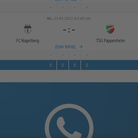
-
-
-
-
SO..
23.05.2027 /13:00 Uhr
-
:
-
FC Nagelberg
TSG Pappenheim
ZUM SPIEL
-
-
-
-
0
0
0
0