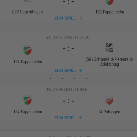
-
:
-
ESV Treuchtlingen
TSG Pappenheim
ZUM SPIEL
-
-
-
-
SA..
29.08.2026 /13:00 Uhr
-
:
-
(SG) Ochsenfeld-
Pietenfeld-
TSG Pappenheim
Adelschlag
ZUM SPIEL
-
-
-
-
SO..
06.09.2026 /13:00 Uhr
-
:
-
TSG Pappenheim
SC Polsingen
ZUM SPIEL
-
-
-
-
SA..
12.09.2026 /15:30 Uhr