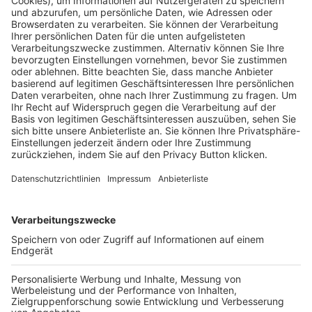
Pässe und Vereinswechsel
Trainerausbildung
Schulungsangebot Vereinsmitarbeiter
BFV-Geschäftsstellen
Trainerbörse
Login SpielPlus
FOLGE DEM BFV
TOP-VEREINE