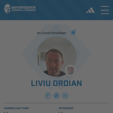
MENÜ
Jetzt einloggen
Als Favorit hinzufügen
ERGEBNISSE & WETTBEWERBE
NEUIGKEITEN
SPIELBETRIEB & VERBANDSLEBEN
LIVIU OROIAN
AUSBILDUNG & FÖRDERUNG
DER VERBAND
MANNSCHAFTSART
SPITZNAME