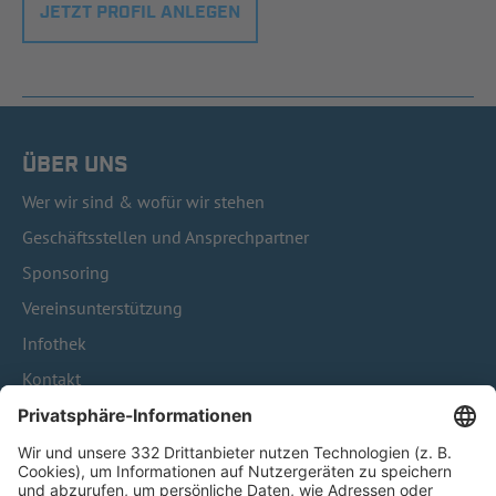
JETZT PROFIL ANLEGEN
ÜBER UNS
Wer wir sind & wofür wir stehen
Geschäftsstellen und Ansprechpartner
Sponsoring
Vereinsunterstützung
Infothek
Kontakt
HÄUFIG BESUCHTE SEITEN
Pässe und Vereinswechsel