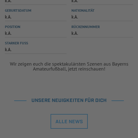
k.A.
k.A.
INFOTHEK
SPIELPLUS
GEBURTSDATUM
NATIONALITÄT
k.A.
k.A.
POSITION
RÜCKENNUMMER
k.A.
k.A.
STARKER FUSS
k.A.
Wir zeigen euch die spektakulärsten Szenen aus Bayerns
Amateurfußball, jetzt reinschauen!
UNSERE NEUIGKEITEN FÜR DICH
ALLE NEWS