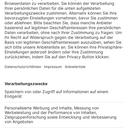
Trainerausbildung
Schulungsangebot Vereinsmitarbeiter
BFV-Geschäftsstellen
Trainerbörse
Login SpielPlus
FOLGE DEM BFV
TOP-VEREINE
TOP-PARTNER