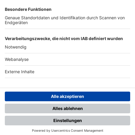
SFV
DFB
UEFA
FIFA
Nutzungsbedingungen
Datenschutz
Impressum