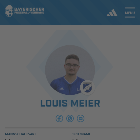
MENÜ
Jetzt einloggen
ERGEBNISSE & WETTBEWERBE
NEUIGKEITEN
SPIELBETRIEB & VERBANDSLEBEN
LOUIS MEIER
AUSBILDUNG & FÖRDERUNG
DER VERBAND
MANNSCHAFTSART
SPITZNAME