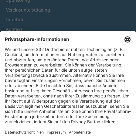
Sponsoring
Vereinsunterstützung
Infothek
Kontakt
HÄUFIG BESUCHTE SEITEN
Pässe und Vereinswechsel
Trainerausbildung
Schulungsangebot Vereinsmitarbeiter
BFV-Geschäftsstellen
Trainerbörse
Login SpielPlus
FOLGE DEM BFV