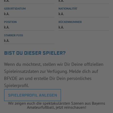
k.A.
k.A.
INFOTHEK
SPIELPLUS
GEBURTSDATUM
NATIONALITÄT
k.A.
k.A.
POSITION
RÜCKENNUMMER
k.A.
k.A.
STARKER FUSS
k.A.
BIST DU DIESER SPIELER?
Wenn du möchtest, stellen wir Dir Deine offiziellen
Spieleinsatzdaten zur Verfügung. Melde dich auf
BFV.DE an und erstelle Dir Dein persönliches
Spielerprofil.
SPIELERPROFIL ANLEGEN
Wir zeigen euch die spektakulärsten Szenen aus Bayerns
Amateurfußball, jetzt reinschauen!