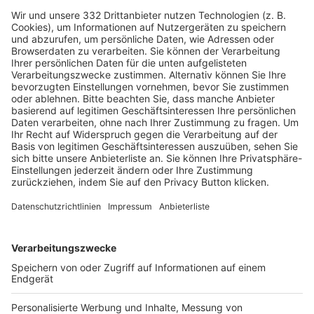
HÄUFIG BESUCHTE SEITEN
Pässe und Vereinswechsel
Trainerausbildung
Schulungsangebot Vereinsmitarbeiter
BFV-Geschäftsstellen
Trainerbörse
Login SpielPlus
FOLGE DEM BFV
TOP-VEREINE