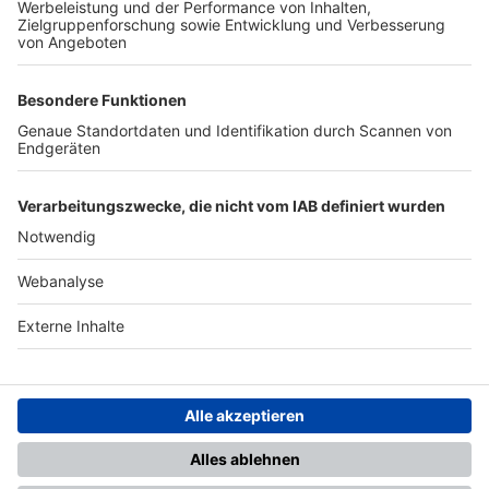
TOP-PARTNER
SFV
DFB
UEFA
FIFA
Nutzungsbedingungen
Datenschutz
Impressum