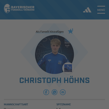
MENÜ
Jetzt einloggen
Als Favorit hinzufügen
ERGEBNISSE & WETTBEWERBE
NEUIGKEITEN
SPIELBETRIEB & VERBANDSLEBEN
CHRISTOPH HÖHNS
AUSBILDUNG & FÖRDERUNG
DER VERBAND
MANNSCHAFTSART
SPITZNAME