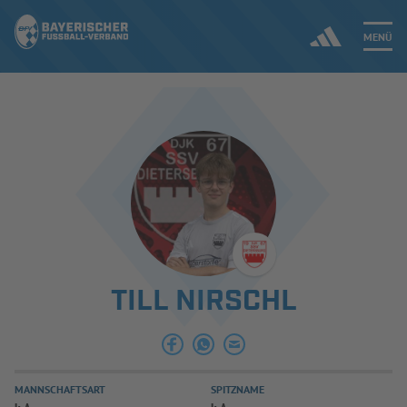
MENÜ
Jetzt einloggen
ERGEBNISSE & WETTBEWERBE
NEUIGKEITEN
SPIELBETRIEB & VERBANDSLEBEN
TILL NIRSCHL
AUSBILDUNG & FÖRDERUNG
DER VERBAND
MANNSCHAFTSART
SPITZNAME