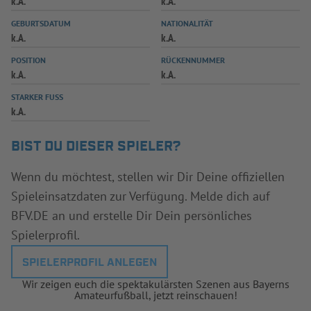
k.A.
k.A.
INFOTHEK
SPIELPLUS
GEBURTSDATUM
NATIONALITÄT
k.A.
k.A.
POSITION
RÜCKENNUMMER
k.A.
k.A.
STARKER FUSS
k.A.
BIST DU DIESER SPIELER?
Wenn du möchtest, stellen wir Dir Deine offiziellen
Spieleinsatzdaten zur Verfügung. Melde dich auf
BFV.DE an und erstelle Dir Dein persönliches
Spielerprofil.
SPIELERPROFIL ANLEGEN
Wir zeigen euch die spektakulärsten Szenen aus Bayerns
Amateurfußball, jetzt reinschauen!