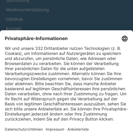
Sponsoring
Vereinsunterstützung
Infothek
Kontakt
HÄUFIG BESUCHTE SEITEN
Pässe und Vereinswechsel
Trainerausbildung
Schulungsangebot Vereinsmitarbeiter
BFV-Geschäftsstellen
Trainerbörse
Login SpielPlus
FOLGE DEM BFV