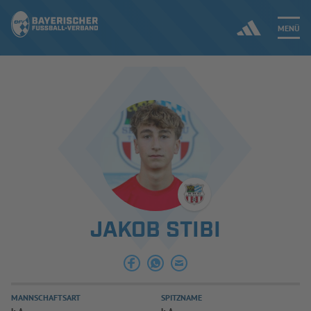
MENÜ
Jetzt einloggen
ERGEBNISSE & WETTBEWERBE
NEUIGKEITEN
SPIELBETRIEB & VERBANDSLEBEN
JAKOB STIBI
AUSBILDUNG & FÖRDERUNG
DER VERBAND
MANNSCHAFTSART
SPITZNAME