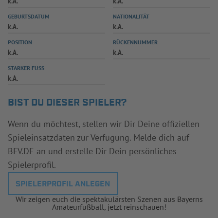
k.A.
k.A.
INFOTHEK
SPIELPLUS
GEBURTSDATUM
NATIONALITÄT
k.A.
k.A.
POSITION
RÜCKENNUMMER
k.A.
k.A.
STARKER FUSS
k.A.
BIST DU DIESER SPIELER?
Wenn du möchtest, stellen wir Dir Deine offiziellen
Spieleinsatzdaten zur Verfügung. Melde dich auf
BFV.DE an und erstelle Dir Dein persönliches
Spielerprofil.
SPIELERPROFIL ANLEGEN
Wir zeigen euch die spektakulärsten Szenen aus Bayerns
Amateurfußball, jetzt reinschauen!