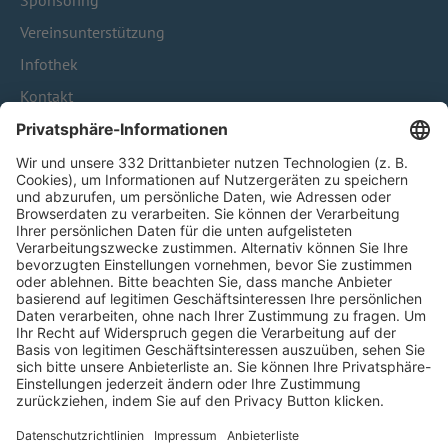
Sponsoring
Vereinsunterstützung
Infothek
Kontakt
HÄUFIG BESUCHTE SEITEN
Pässe und Vereinswechsel
Trainerausbildung
Schulungsangebot Vereinsmitarbeiter
BFV-Geschäftsstellen
Trainerbörse
Login SpielPlus
FOLGE DEM BFV