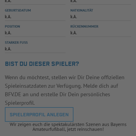
k.A.
k.A.
INFOTHEK
SPIELPLUS
GEBURTSDATUM
NATIONALITÄT
k.A.
k.A.
POSITION
RÜCKENNUMMER
k.A.
k.A.
STARKER FUSS
k.A.
BIST DU DIESER SPIELER?
Wenn du möchtest, stellen wir Dir Deine offiziellen
Spieleinsatzdaten zur Verfügung. Melde dich auf
BFV.DE an und erstelle Dir Dein persönliches
Spielerprofil.
SPIELERPROFIL ANLEGEN
Wir zeigen euch die spektakulärsten Szenen aus Bayerns
Amateurfußball, jetzt reinschauen!