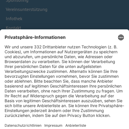
Sponsoring
Vereinsunterstützung
Infothek
Kontakt
HÄUFIG BESUCHTE SEITEN
Pässe und Vereinswechsel
Trainerausbildung
Schulungsangebot Vereinsmitarbeiter
BFV-Geschäftsstellen
Trainerbörse
Login SpielPlus
FOLGE DEM BFV