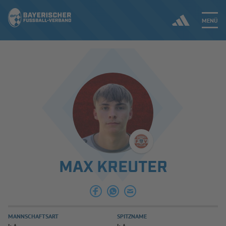
MENÜ
Jetzt einloggen
ERGEBNISSE & WETTBEWERBE
NEUIGKEITEN
SPIELBETRIEB & VERBANDSLEBEN
MAX KREUTER
AUSBILDUNG & FÖRDERUNG
DER VERBAND
MANNSCHAFTSART
SPITZNAME