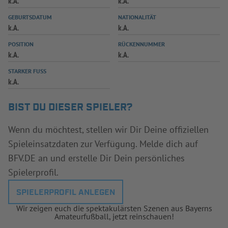
k.A.
k.A.
INFOTHEK
SPIELPLUS
GEBURTSDATUM
NATIONALITÄT
k.A.
k.A.
POSITION
RÜCKENNUMMER
k.A.
k.A.
STARKER FUSS
k.A.
BIST DU DIESER SPIELER?
Wenn du möchtest, stellen wir Dir Deine offiziellen
Spieleinsatzdaten zur Verfügung. Melde dich auf
BFV.DE an und erstelle Dir Dein persönliches
Spielerprofil.
SPIELERPROFIL ANLEGEN
Wir zeigen euch die spektakulärsten Szenen aus Bayerns
Amateurfußball, jetzt reinschauen!