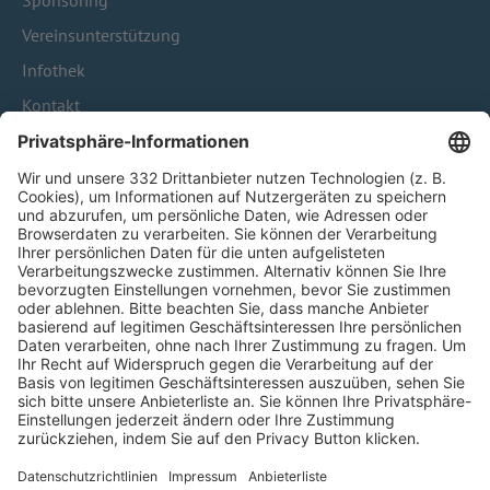
Sponsoring
Vereinsunterstützung
Infothek
Kontakt
HÄUFIG BESUCHTE SEITEN
Pässe und Vereinswechsel
Trainerausbildung
Schulungsangebot Vereinsmitarbeiter
BFV-Geschäftsstellen
Trainerbörse
Login SpielPlus
FOLGE DEM BFV