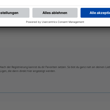
BONNIERE DEN BFV-WHATSAPP-KANAL!
Nach der Registrierung kannst du dir Favoriten setzen. So bist du ganz nah an deinen Li
Ligen, die dann direkt hier angezeigt werden.