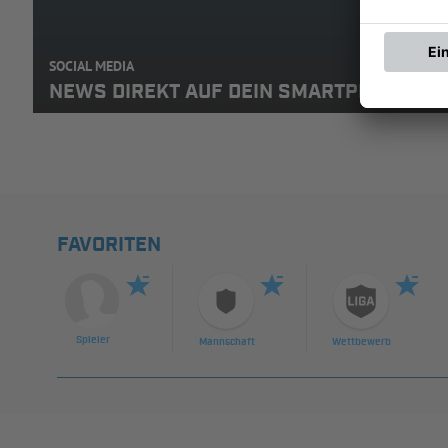
SOCIAL MEDIA
NEWS DIREKT AUF DEIN SMARTPHONE: A
FAVORITEN
Spieler
Mannschaft
Wettbewerb