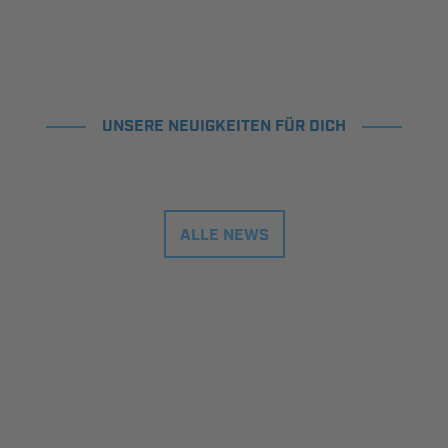
UNSERE NEUIGKEITEN FÜR DICH
ALLE NEWS