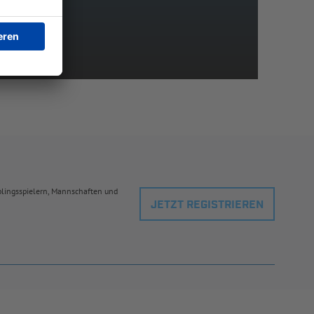
eblingsspielern, Mannschaften und
JETZT REGISTRIEREN