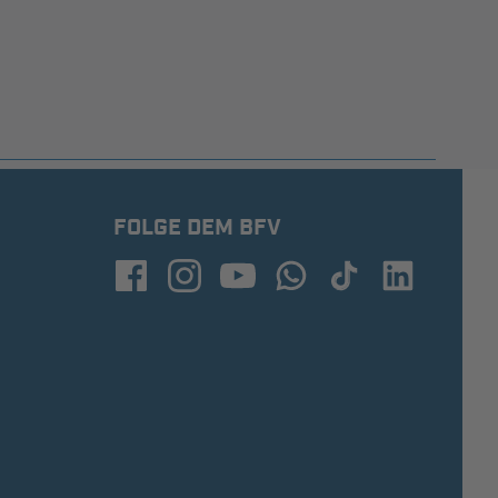
FOLGE DEM BFV