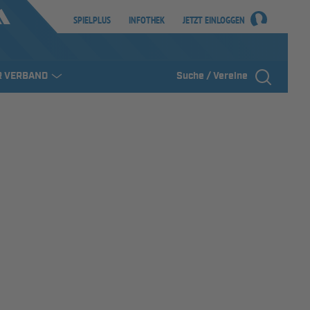
SPIELPLUS
INFOTHEK
JETZT EINLOGGEN
R VERBAND
Suche / Vereine