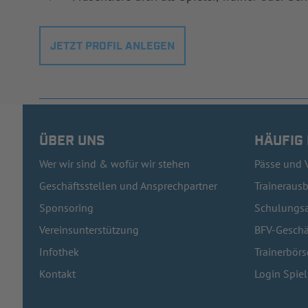
JETZT PROFIL ANLEGEN
ÜBER UNS
HÄUFIG
Wer wir sind & wofür wir stehen
Pässe und 
Geschäftsstellen und Ansprechpartner
Traineraus
Sponsoring
Schulungsa
Vereinsunterstützung
BFV-Geschä
Infothek
Trainerbörs
Kontakt
Login Spie