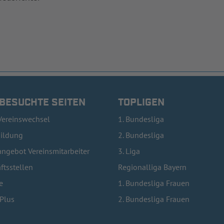
 BESUCHTE SEITEN
TOPLIGEN
Vereinswechsel
1. Bundesliga
bildung
2. Bundesliga
ngebot Vereinsmitarbeiter
3. Liga
ftsstellen
Regionalliga Bayern
e
1. Bundesliga Frauen
lPlus
2. Bundesliga Frauen