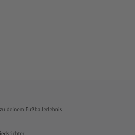
 zu deinem Fußballerlebnis
iedsrichter