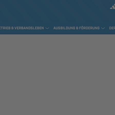
ETRIEB & VERBANDSLEBEN
AUSBILDUNG & FÖRDERUNG
DE