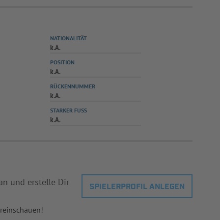
NATIONALITÄT
k.A.
POSITION
k.A.
RÜCKENNUMMER
k.A.
STARKER FUSS
k.A.
an und erstelle Dir
SPIELERPROFIL ANLEGEN
 reinschauen!