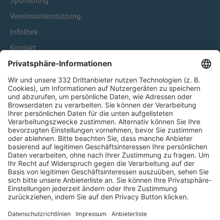
Sponsoring
Vereinsunterstützung
Infothek
Kontakt
HÄUFIG BESUCHTE SEITEN
Pässe und Vereinswechsel
Trainerausbildung
Schulungsangebot Vereinsmitarbeiter
BFV-Geschäftsstellen
Trainerbörse
Login SpielPlus
FOLGE DEM BFV