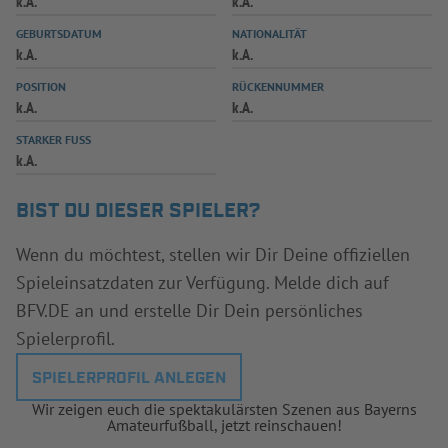
k.A.
k.A.
INFOTHEK
SPIELPLUS
GEBURTSDATUM
NATIONALITÄT
k.A.
k.A.
POSITION
RÜCKENNUMMER
k.A.
k.A.
STARKER FUSS
k.A.
BIST DU DIESER SPIELER?
Wenn du möchtest, stellen wir Dir Deine offiziellen
Spieleinsatzdaten zur Verfügung. Melde dich auf
BFV.DE an und erstelle Dir Dein persönliches
Spielerprofil.
SPIELERPROFIL ANLEGEN
Wir zeigen euch die spektakulärsten Szenen aus Bayerns
Amateurfußball, jetzt reinschauen!