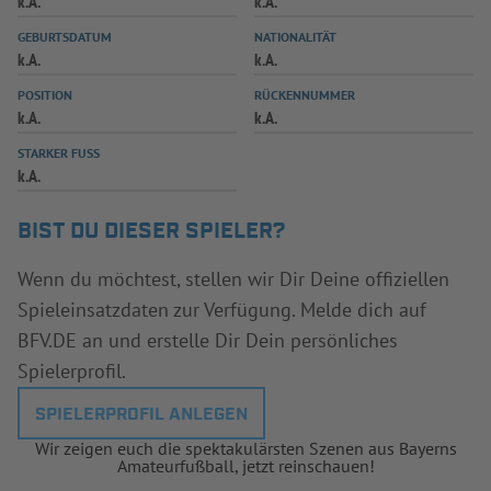
k.A.
k.A.
INFOTHEK
SPIELPLUS
GEBURTSDATUM
NATIONALITÄT
k.A.
k.A.
POSITION
RÜCKENNUMMER
k.A.
k.A.
STARKER FUSS
k.A.
BIST DU DIESER SPIELER?
Wenn du möchtest, stellen wir Dir Deine offiziellen
Spieleinsatzdaten zur Verfügung. Melde dich auf
BFV.DE an und erstelle Dir Dein persönliches
Spielerprofil.
SPIELERPROFIL ANLEGEN
Wir zeigen euch die spektakulärsten Szenen aus Bayerns
Amateurfußball, jetzt reinschauen!