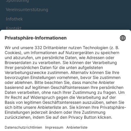
Sponsoring
Vereinsunterstützung
Infothek
Kontakt
HÄUFIG BESUCHTE SEITEN
Pässe und Vereinswechsel
Trainerausbildung
Schulungsangebot Vereinsmitarbeiter
BFV-Geschäftsstellen
Trainerbörse
Login SpielPlus
FOLGE DEM BFV