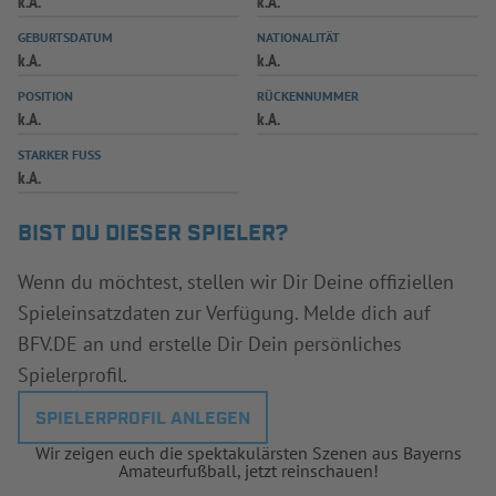
k.A.
k.A.
INFOTHEK
SPIELPLUS
GEBURTSDATUM
NATIONALITÄT
k.A.
k.A.
POSITION
RÜCKENNUMMER
k.A.
k.A.
STARKER FUSS
k.A.
BIST DU DIESER SPIELER?
Wenn du möchtest, stellen wir Dir Deine offiziellen
Spieleinsatzdaten zur Verfügung. Melde dich auf
BFV.DE an und erstelle Dir Dein persönliches
Spielerprofil.
SPIELERPROFIL ANLEGEN
Wir zeigen euch die spektakulärsten Szenen aus Bayerns
Amateurfußball, jetzt reinschauen!