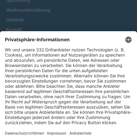
Sponsoring
Vereinsunterstützung
Infothek
Kontakt
HÄUFIG BESUCHTE SEITEN
Pässe und Vereinswechsel
Trainerausbildung
Schulungsangebot Vereinsmitarbeiter
BFV-Geschäftsstellen
Trainerbörse
Login SpielPlus
FOLGE DEM BFV