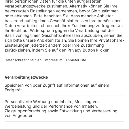
Schulungsangebot Vereinsmitarbeiter
BFV-Geschäftsstellen
Trainerbörse
Login SpielPlus
FOLGE DEM BFV
TOP-VEREINE
TOP-PARTNER