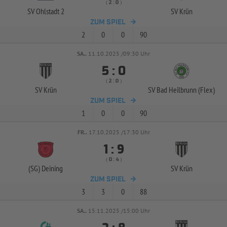
( 
 )
:
SV Ohlstadt 2
SV Krün
ZUM SPIEL
2
0
0
90
SA..
11.10.2025 /09:30 Uhr


:
( 
 )
:
SV Krün
SV Bad Heilbrunn (Flex)
ZUM SPIEL
1
0
0
90
FR..
17.10.2025 /17:30 Uhr


:
( 
 )
:
(SG) Deining
SV Krün
ZUM SPIEL
3
3
0
88
SA..
15.11.2025 /15:00 Uhr