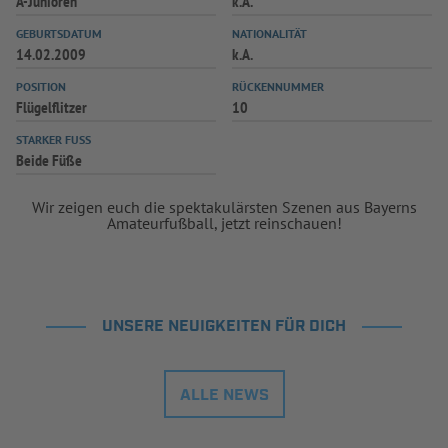
A-Junioren
k.A.
GEBURTSDATUM
NATIONALITÄT
14.02.2009
k.A.
POSITION
RÜCKENNUMMER
Flügelflitzer
10
STARKER FUSS
Beide Füße
Wir zeigen euch die spektakulärsten Szenen aus Bayerns
Amateurfußball, jetzt reinschauen!
UNSERE NEUIGKEITEN FÜR DICH
ALLE NEWS