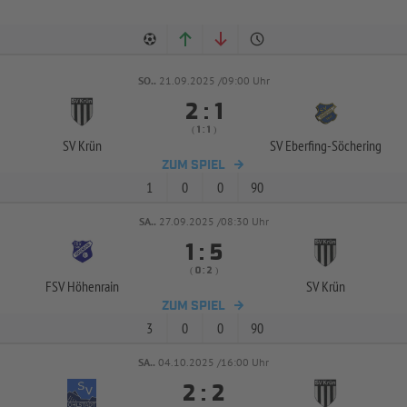
SO..
21.09.2025 /09:00 Uhr


:
( 
 )
:
SV Krün
SV Eberfing-
Söchering
ZUM SPIEL
1
0
0
90
SA..
27.09.2025 /08:30 Uhr


:
( 
 )
:
FSV Höhenrain
SV Krün
ZUM SPIEL
3
0
0
90
SA..
04.10.2025 /16:00 Uhr


: