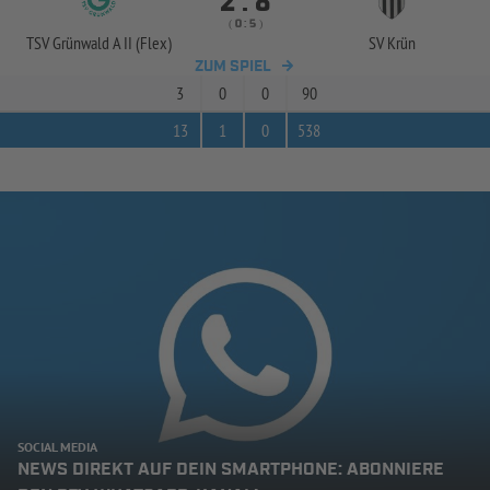


:
( 
 )
:
TSV Grünwald A II (Flex)
SV Krün
ZUM SPIEL
3
0
0
90
13
1
0
538
SOCIAL MEDIA
NEWS DIREKT AUF DEIN SMARTPHONE: ABONNIERE